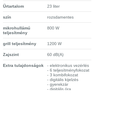
Űrtartalom
23 liter
szín
rozsdamentes
mikrohullámú
800 W
teljesítmény
grill teljesítmény
1200 W
Zajszint
60 dB(A)
Extra tulajdonságok
- elektronikus vezérlés
- 6 teljesítményfokozat
- 3 kombifokozat
- digitális kijelzés
- gyerekzár
- digitális óra
- hangjelzés a program
végén
- inox kivitel
- 24 órás órakijelzés
- automata programok
- 99 perc beállítható
maximális főzési idő