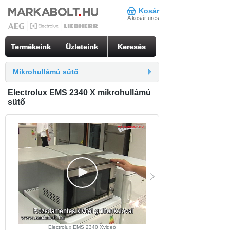
Kosár
A kosár üres
Termékeink
Üzleteink
Keresés
Mikrohullámú sütő
Electrolux EMS 2340 X mikrohullámú
sütő
Electrolux EMS 2340 Xvideó