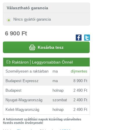
Választható garancia
Nincs gyártói garancia
6 900 Ft
Kosárba tesz
Raktáron
Leggyorsabban Önnél
Személyesen a raktárban
ma
díjmentes
Budapest Expressz
ma
8 990 Ft
Budapest
holnap
2 490 Ft
Nyugat-Magyarország
szombat
2 490 Ft
Kelet-Magyarország
holnap
2 490 Ft
A feltüntetett szállítási napok kizárólag utánvételes
fizetés esetén érvényesek!