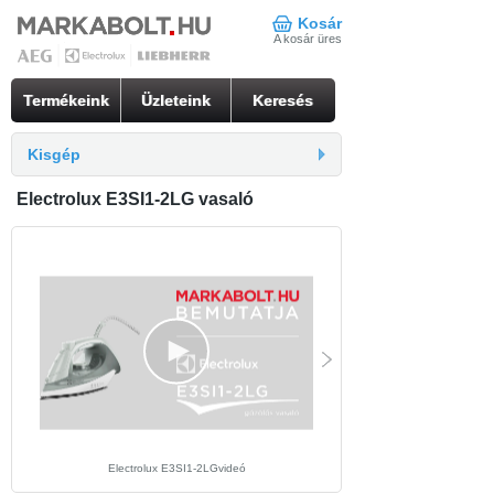
Kosár
A kosár üres
Termékeink
Üzleteink
Keresés
Kisgép
Electrolux E3SI1-2LG vasaló
Electrolux E3SI1-2LGvideó