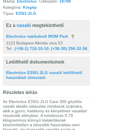
Márka:
Electrolux
Cikkszám:
18798
Kategória:
Kisgép
Típus:
E3SI1-2LG
Ez a
vasaló
megtekinthető
Electrolux márkabolt MOM Park
1123 Budapest Alkotás utca 53
Tel.:
(+36-1) 710-10-10
,
(+36-30) 256-32-56
Letölthető dokumentumok
Electrolux E3SI1-2LG vasaló letölthető
használati útmutató
Részletes leírás
Az Electrolux E3SI1-2LG Care 300 gőzölős
vasaló ideális választás mindazok számára,
akik a gyors, hatékony és kényelmes vasalást
részesítik előnyben. A mindössze 0,79
kilogrammos könnyű kialakításnak
köszönhetően a készülék használata nem
fárasztó, így hosszabb vasalás során is