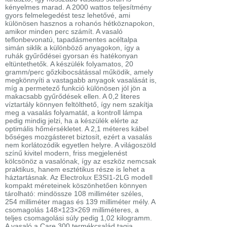
kényelmes marad. A 2000 wattos teljesítmény
gyors felmelegedést tesz lehetővé, ami
különösen hasznos a rohanós hétköznapokon,
amikor minden perc számít. A vasaló
teflonbevonatú, tapadásmentes acéltalpa
simán siklik a különböző anyagokon, így a
ruhák gyűrődései gyorsan és hatékonyan
eltüntethetők. A készülék folyamatos, 20
gramm/perc gőzkibocsátással működik, amely
megkönnyíti a vastagabb anyagok vasalását is,
míg a permetező funkció különösen jól jön a
makacsabb gyűrődések ellen. A 0,2 literes
víztartály könnyen feltölthető, így nem szakítja
meg a vasalás folyamatát, a kontroll lámpa
pedig mindig jelzi, ha a készülék elérte az
optimális hőmérsékletet. A 2,1 méteres kábel
bőséges mozgásteret biztosít, ezért a vasalás
nem korlátozódik egyetlen helyre. A világoszöld
színű kivitel modern, friss megjelenést
kölcsönöz a vasalónak, így az eszköz nemcsak
praktikus, hanem esztétikus része is lehet a
háztartásnak. Az Electrolux E3SI1-2LG modell
kompakt méreteinek köszönhetően könnyen
tárolható: mindössze 108 milliméter széles,
254 milliméter magas és 139 milliméter mély. A
csomagolás 148×123×269 milliméteres, a
teljes csomagolási súly pedig 1,02 kilogramm.
A vasaló a Care 300 termékcsalád tagja,