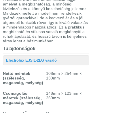
amelyet a megbízhatóság, a minőségi
kivitelezés és a könnyű kezelhetőség jellemez.
Mindezek mellett a modell nem rendelkezik
gyártói garanciával, de a kedvező ár és a jól
átgondolt funkciók révén így is kiváló választás
a mindennapos használathoz. Ez a praktikus,
megbízható és stílusos vasaló megkönnyíti a
ruhák ápolását, és hosszú távon is kényelmes
társa lehet a házimunkában.
Tulajdonságok
Electrolux E3SI1-2LG vasaló
Nettó méretek
108mm × 254mm ×
(szélesség,
139mm
magasság, mélység)
Csomagolási
148mm × 123mm ×
méretek
(szélesség,
269mm
magasság, mélység)
Garanciaidő
Nincs gyártói garancia
Nettó súly
0.79 kg