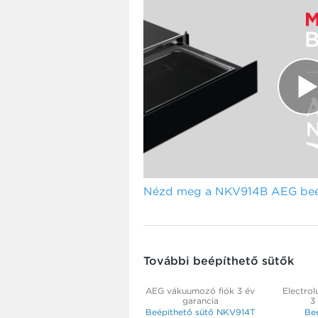
Nézd meg a NKV914B AEG beépí
További beépíthető sütők
AEG vákuumozó fiók 3 év
Electrol
garancia
3
Beépíthető sütő NKV914T
Be