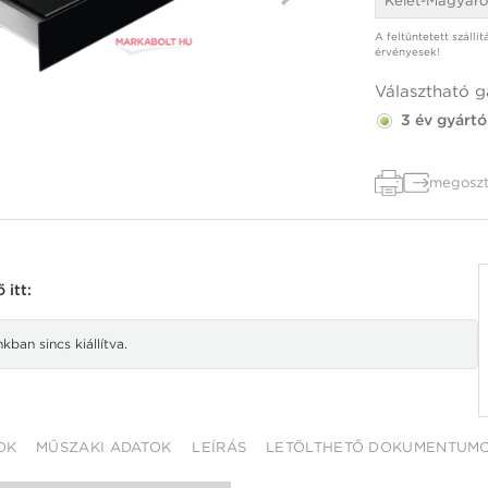
Kelet-Magyaro
A feltüntetett szállí
érvényesek!
Választható g
3 év gyártó
megoszt
itt:
ban sincs kiállítva.
OK
MŰSZAKI ADATOK
LEÍRÁS
LETÖLTHETŐ DOKUMENTUM