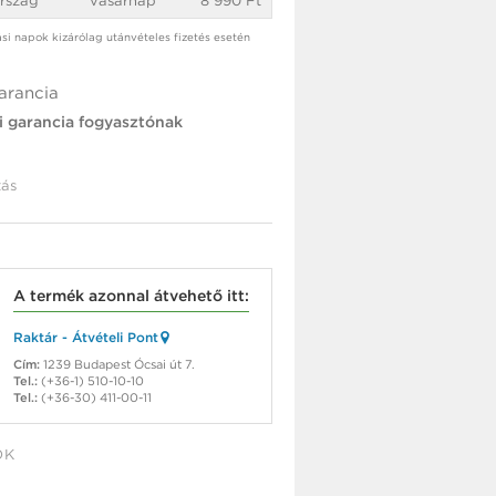
rszág
vasárnap
8 990 Ft
tási napok kizárólag utánvételes fizetés esetén
arancia
i garancia fogyasztónak
ás
A termék azonnal átvehető itt:
Raktár - Átvételi Pont
Cím:
1239 Budapest Ócsai út 7.
Tel.:
(+36-1) 510-10-10
Tel.:
(+36-30) 411-00-11
OK