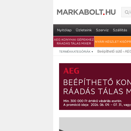
AEG NKV914B váku
• vákuumozó fiók a SousVide sütők
Nyitólap
Üzleteink
Szerviz
Szállítás
AEG KONYHAI GÉPEKHEZ
NYÁRI KÉSZLET KISÖP
RÁADÁS TÁLAS MIXER
Beépíthető sütő
›
AE
TERMÉKKATEGÓRIÁK
▾