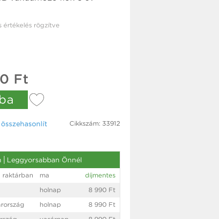
s értékelés rögzítve
0 Ft
ba
Cikkszám: 33912
össze­hasonlít
n
Leggyorsabban Önnél
 raktárban
ma
díjmentes
holnap
8 990 Ft
rország
holnap
8 990 Ft