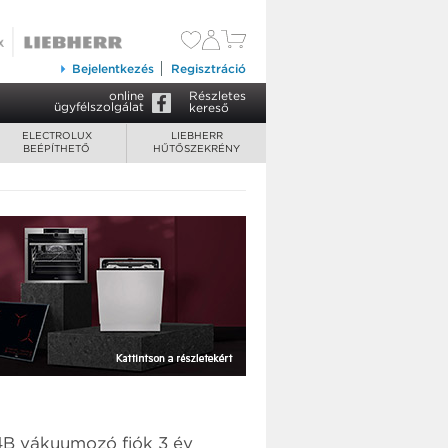
49 900 Ft
Kosárba tesz
Bejelentkezés
Regisztráció
online
Részletes
ügyfélszolgálat
kereső
ELECTROLUX
LIEBHERR
BEÉPÍTHETŐ
HŰTŐSZEKRÉNY
B vákuumozó fiók 3 év