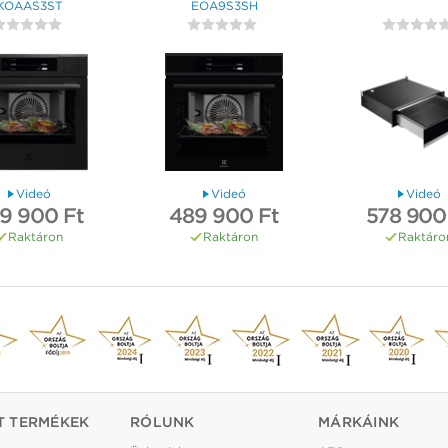
KOAAS3ST
EOA9S3SH
Videó
Videó
Videó
9 900 Ft
489 900 Ft
578 900
Raktáron
Raktáron
Raktáro
T TERMÉKEK
RÓLUNK
MÁRKÁINK