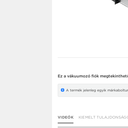
Ez a
vákuumozó fiók
megtekinthető 
A termék jelenleg egyik márkaboltunk
VIDEÓK
KIEMELT TULAJDONSÁG