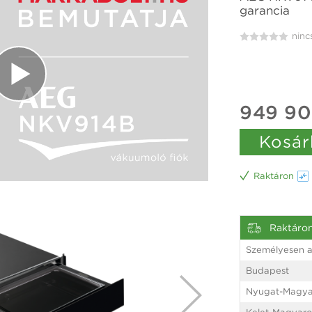
garancia
ninc
949 90
Kosár
Raktáron
Raktáro
Személyesen a
Budapest
Nyugat-Magya