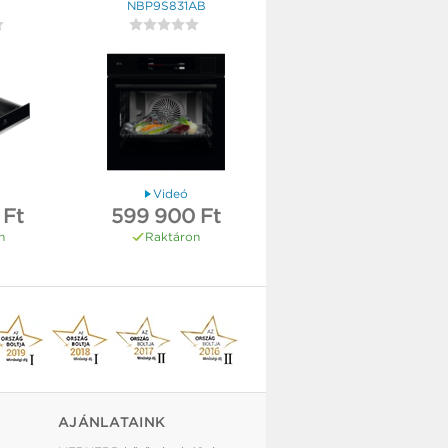
NBP9S831AB
Videó
 Ft
599 900 Ft
n
Raktáron
AJÁNLATAINK