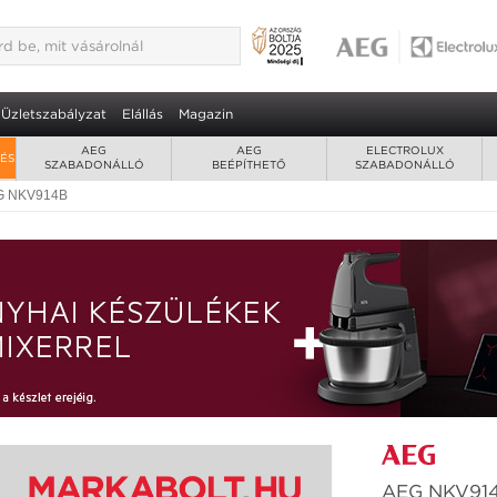
umozó fiók 3 év garancia
9
höz
Üzletszabályzat
Elállás
Magazin
AEG
AEG
ELECTROLUX
RÉS
SZABADONÁLLÓ
BEÉPÍTHETŐ
SZABADONÁLLÓ
G NKV914B
AEG NKV914