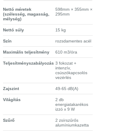
Nettó méretek
598mm × 355mm ×
(szélesség, magasság,
295mm
mélység)
Nettó súly
15 kg
Szín
rozsdamentes acél
Maximális teljesítmény
610 m3/óra
Teljesítményszabályozás
3 fokozat +
intenzív,
csúszókapcsolós
vezérlés
Zajszint
49-65 dB(A)
Világítás
2 db
energiatakarékos
izzó x 9 W
Szűrő
2 zsírszűrős
alumíniumkazetta