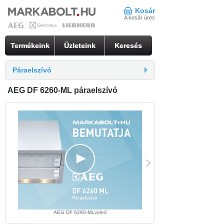
Kosár
A kosár üres
Termékeink
Üzleteink
Keresés
Páraelszívó
AEG DF 6260-ML páraelszívó
AEG DF 6260-MLvideó