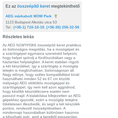
Ez az
összeépítő keret
megtekinthető
AEG márkabolt MOM Park
1123 Budapest Alkotás utca 53
Tel.:
(+36-1) 710-10-10
,
(+36-30) 256-32-56
Részletes leírás
Az AEG N1WYHSK6 összeépítő keret praktikus
és biztonságos megoldás, ha a mosógépet és
a szárítógépet egymásra szeretnéd helyezni,
hogy helyet spórolj a fürdőszobában vagy a
háztartási helyiségben. A keret stabilan rögzíti
a két készüléket, így a szárítógép a mosógép
tetején is megbízhatóan, biztonságosan áll.
Nagy előnye, hogy széles kompatibilitást kínál:
használható minden 52 és 67 cm közötti
mélységű AEG elöltöltős mosógéppel és
szárítógéppel, így nem kell azon aggódnod,
hogy később készülékcsere esetén nem
passzol majd. A kialakítása kifejezetten az AEG
gépekhez igazodik, ezért a mosógép tetejére
tökéletesen illeszkedik, és segít a két készülék
pontos, rendezett összeépítésében. A
mindennapi használatban különösen hasznos
a kihúzható polc, amit a keretből egyszerűen