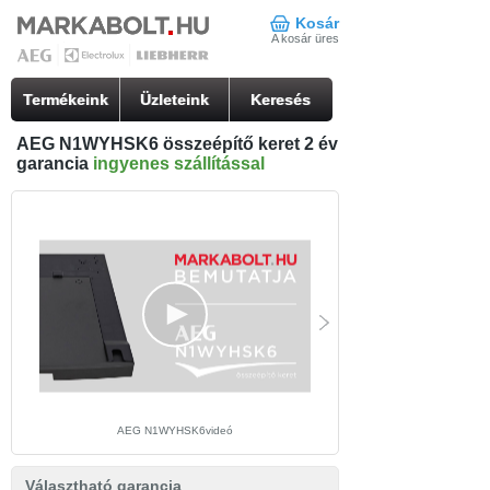
Kosár
A kosár üres
Termékeink
Üzleteink
Keresés
AEG N1WYHSK6 összeépítő keret 2 év
garancia
ingyenes szállítással
AEG N1WYHSK6videó
Választható garancia