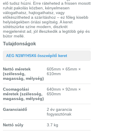
elő tudsz húzni. Erre ráteheted a frissen mosott
ruhát pakolás közben, kényelmesen
válogathatsz, hajtogathatsz, vagy
előkészítheted a szárításhoz – ez főleg kisebb
helyiségekben óriási segítség. A keret
sötétszürke színe modern, diszkrét
megjelenést ad, jól illeszkedik a legtöbb gép és
bútor mellé.
Tulajdonságok
AEG N1WYHSK6 összeépítő keret
Nettó méretek
605mm × 65mm ×
(szélesség,
610mm
magasság, mélység)
Csomagolási
640mm × 92mm ×
méretek
(szélesség,
650mm
magasság, mélység)
Garanciaidő
2 év garancia
fogyasztónak
Nettó súly
3.7 kg