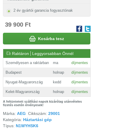
2 év gyártói garancia fogyasztónak
39 900 Ft
Kosárba tesz
Raktáron
Leggyorsabban Önnél
Személyesen a raktárban
ma
díjmentes
Budapest
holnap
díjmentes
Nyugat-Magyarország
kedd
díjmentes
Kelet-Magyarország
holnap
díjmentes
A feltüntetett szállítási napok kizárólag utánvételes
fizetés esetén érvényesek!
Márka:
AEG
Cikkszám:
29001
Kategória:
Háztartási gép
Típus:
N1WYHSK6