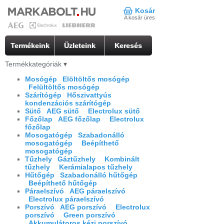
Kosár
A kosár üres
Termékeink
Üzleteink
Keresés
Termékkategóriák
▾
Mosógép
Elöltöltős mosógép
Felültöltős mosógép
Szárítógép
Hőszivattyús
kondenzációs szárítógép
Sütő
AEG sütő
Electrolux sütő
Főzőlap
AEG főzőlap
Electrolux
főzőlap
Mosogatógép
Szabadonálló
mosogatógép
Beépíthető
mosogatógép
Tűzhely
Gáztűzhely
Kombinált
tűzhely
Kerámialapos tűzhely
Hűtőgép
Szabadonálló hűtőgép
Beépíthető hűtőgép
Páraelszívó
AEG páraelszívó
Electrolux páraelszívó
Porszívó
AEG porszívó
Electrolux
porszívó
Green porszívó
Akkumulátoros kézi porszívó