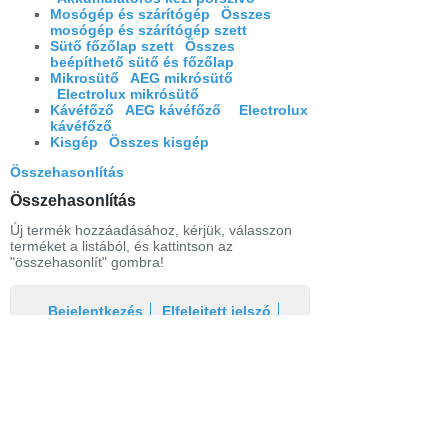
Mosógép és szárítógép
Összes
mosógép és szárítógép szett
Sütő főzőlap szett
Összes
beépíthető sütő és főzőlap
Mikrosütő
AEG mikrósütő
Electrolux mikrósütő
Kávéfőző
AEG kávéfőző
Electrolux
kávéfőző
Kisgép
Összes kisgép
Összehasonlítás
Összehasonlítás
Új termék hozzáadásához, kérjük, válasszon
terméket a listából, és kattintson az
"összehasonlít" gombra!
Bejelentkezés
Elfelejtett jelszó
Regisztráció
Link a teljes oldalra
Nyitólap
Üzletszabályzat
Elállás
Szállítás
Szerviz
Adatvédelem
Magazin