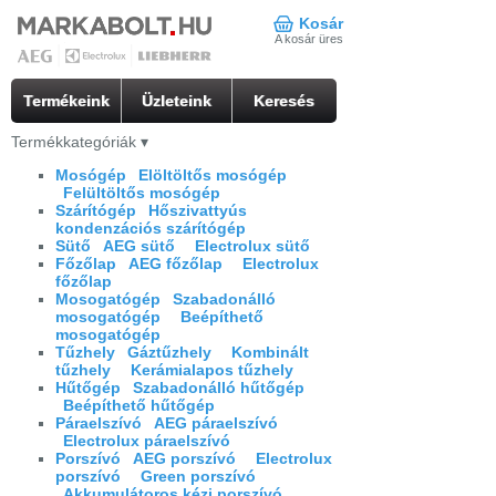
Kosár
A kosár üres
Termékeink
Üzleteink
Keresés
Termékkategóriák
▾
Mosógép
Elöltöltős mosógép
Felültöltős mosógép
Szárítógép
Hőszivattyús
kondenzációs szárítógép
Sütő
AEG sütő
Electrolux sütő
Főzőlap
AEG főzőlap
Electrolux
főzőlap
Mosogatógép
Szabadonálló
mosogatógép
Beépíthető
mosogatógép
Tűzhely
Gáztűzhely
Kombinált
tűzhely
Kerámialapos tűzhely
Hűtőgép
Szabadonálló hűtőgép
Beépíthető hűtőgép
Páraelszívó
AEG páraelszívó
Electrolux páraelszívó
Porszívó
AEG porszívó
Electrolux
porszívó
Green porszívó
Akkumulátoros kézi porszívó