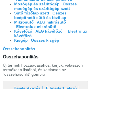
Mosógép és szárítógép
Összes
mosógép és szárítógép szett
Sütő főzőlap szett
Összes
beépíthető sütő és főzőlap
Mikrosütő
AEG mikrósütő
Electrolux mikrósütő
Kávéfőző
AEG kávéfőző
Electrolux
kávéfőző
Kisgép
Összes kisgép
Összehasonlítás
Összehasonlítás
Új termék hozzáadásához, kérjük, válasszon
terméket a listából, és kattintson az
"összehasonlít" gombra!
Bejelentkezés
Elfelejtett jelszó
Regisztráció
Link a teljes oldalra
Nyitólap
Üzletszabályzat
Elállás
Szállítás
Szerviz
Adatvédelem
Magazin