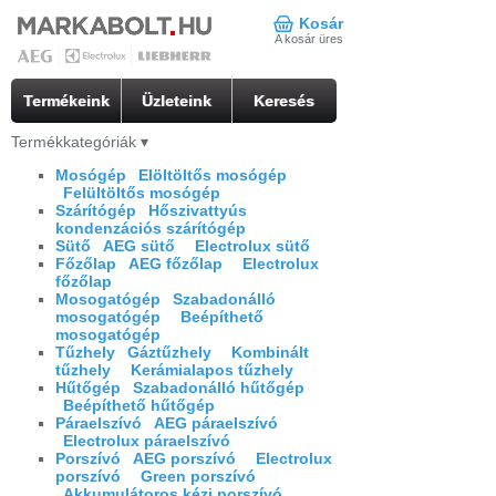
Kosár
A kosár üres
Termékeink
Üzleteink
Keresés
Termékkategóriák
▾
Mosógép
Elöltöltős mosógép
Felültöltős mosógép
Szárítógép
Hőszivattyús
kondenzációs szárítógép
Sütő
AEG sütő
Electrolux sütő
Főzőlap
AEG főzőlap
Electrolux
főzőlap
Mosogatógép
Szabadonálló
mosogatógép
Beépíthető
mosogatógép
Tűzhely
Gáztűzhely
Kombinált
tűzhely
Kerámialapos tűzhely
Hűtőgép
Szabadonálló hűtőgép
Beépíthető hűtőgép
Páraelszívó
AEG páraelszívó
Electrolux páraelszívó
Porszívó
AEG porszívó
Electrolux
porszívó
Green porszívó
Akkumulátoros kézi porszívó