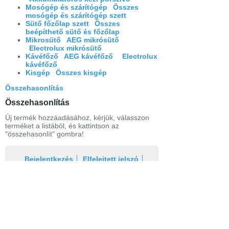
Mosógép és szárítógép
Összes
mosógép és szárítógép szett
Sütő főzőlap szett
Összes
beépíthető sütő és főzőlap
Mikrosütő
AEG mikrósütő
Electrolux mikrósütő
Kávéfőző
AEG kávéfőző
Electrolux
kávéfőző
Kisgép
Összes kisgép
Összehasonlítás
Összehasonlítás
Új termék hozzáadásához, kérjük, válasszon
terméket a listából, és kattintson az
"összehasonlít" gombra!
Bejelentkezés
Elfelejtett jelszó
Regisztráció
Link a teljes oldalra
Nyitólap
Üzletszabályzat
Elállás
Szállítás
Szerviz
Adatvédelem
Magazin