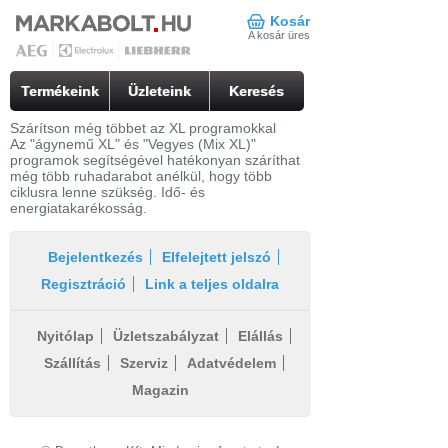
Kosár
A kosár üres
Termékeink
Üzleteink
Keresés
Szárítson még többet az XL programokkal
Az "ágynemű XL" és "Vegyes (Mix XL)"
programok segítségével hatékonyan száríthat
még több ruhadarabot anélkül, hogy több
ciklusra lenne szükség. Idő- és
energiatakarékosság.
Bejelentkezés
Elfelejtett jelszó
Regisztráció
Link a teljes oldalra
Nyitólap
Üzletszabályzat
Elállás
Szállítás
Szerviz
Adatvédelem
Magazin