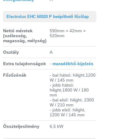
Electrolux EHC 60020 P beépíthető főzőlap
Nettó méretek
590mm × 42mm ×
(szélesség,
520mm
magasság, mélység)
Osztály
A
Extra tulajdonságok
-
maradékhő-kijelzés
Főzőzónák
- bal hátsó: hilight,1200
W / 145 mm
- jobb hátsó:
hilight,1800 W / 180
mm
- bal első: hilight, 2300
W / 210 mm
- jobb első: hilight,
1200 W / 145 mm
Összteljesítmény
6,5 kW