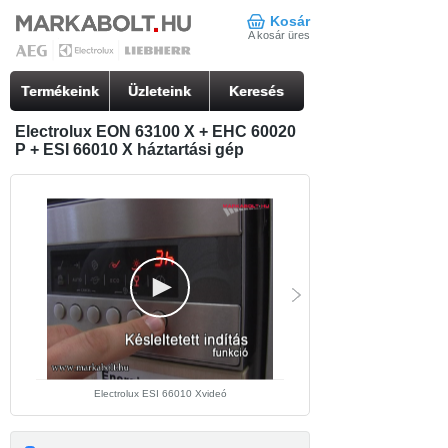
Kosár
A kosár üres
Termékeink
Üzleteink
Keresés
Electrolux EON 63100 X + EHC 60020
P + ESI 66010 X háztartási gép
Electrolux ESI 66010 Xvideó