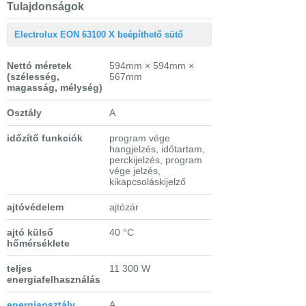
Tulajdonságok
Electrolux EON 63100 X beépíthető sütő
Nettó méretek
594mm × 594mm ×
(szélesség,
567mm
magasság, mélység)
Osztály
A
időzítő funkciók
program vége
hangjelzés, időtartam,
perckijelzés, program
vége jelzés,
kikapcsoláskijelző
ajtóvédelem
ajtózár
ajtó külső
40 °C
hőmérséklete
teljes
11 300 W
energiafelhasználás
energiaosztály
A