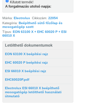
Kifutott termék!
A forgalmazás utolsó napja:
Márka:
Electrolux
Cikkszám:
22054
Kategória:
Beépíthető sütő főzőlap és
mosogatógép szett
Típus:
EON 63100 X + EHC 60020 P + ESI
66010 X
Letölthető dokumentumok
EON 63100 X beépítési rajz
EHC 60020 P beépítési rajz
ESI 66010 X beépítési rajz
EHC60020P.pdf
Electrolux ESI 66010 X beépíthető
mosogatógép letölthető használati
útmutató