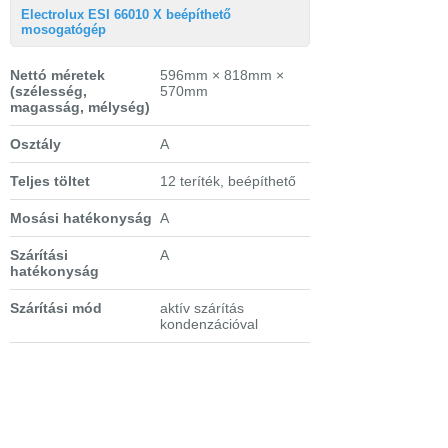
Electrolux ESI 66010 X beépíthető
mosogatógép
Nettó méretek
596mm × 818mm ×
(szélesség,
570mm
magasság, mélység)
Osztály
A
Teljes töltet
12 teríték, beépíthető
Mosási hatékonyság
A
Szárítási
A
hatékonyság
Szárítási mód
aktív szárítás
kondenzációval
Energiafogyasztás
1,05 (kWh)
Vízfogyasztás
12 l
Zajszint
45 dB(A)