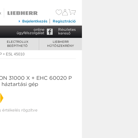
Bejelentkezés
Regisztráció
online
Részletes
ügyfélszolgálat
kereső
ELECTROLUX
LIEBHERR
BEÉPÍTHETŐ
HŰTŐSZEKRÉNY
 P + ESL 45010
EON 31000 X + EHC 60020 P
 háztartási gép
s értékelés rögzítve