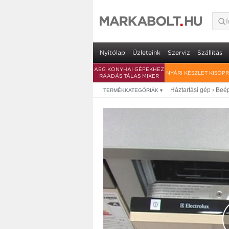
Nyitólap
Üzleteink
Szerviz
Szállítás
AEG KONYHAI GÉPEKHEZ
NYÁRI KÉSZLET KISÖP
RÁADÁS TÁLAS MIXER
Háztartási gép
›
Beép
TERMÉKKATEGÓRIÁK
▾