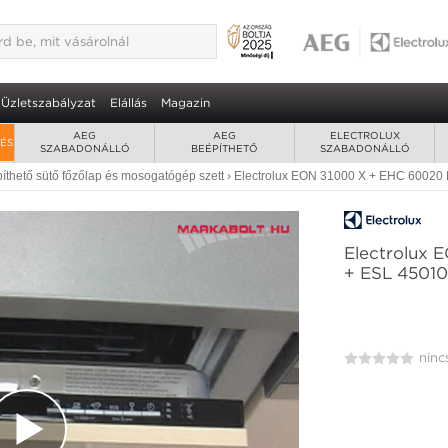
Üzletszabályzat
Elállás
Magazin
AEG
AEG
ELECTROLUX
RÉS
SZABADONÁLLÓ
BEÉPÍTHETŐ
SZABADONÁLLÓ
íthető sütő főzőlap és mosogatógép szett
›
Electrolux EON 31000 X + EHC 60020
Electrolux 
+ ESL 45010
A / A / A
ninc