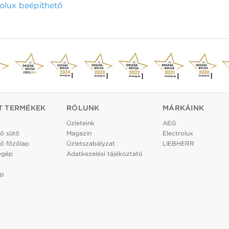
olux beépíthető
T TERMÉKEK
RÓLUNK
MÁRKÁINK
Üzleteink
AEG
ő sütő
Magazin
Electrolux
ő főzőlap
Üzletszabályzat
LIEBHERR
ógép
Adatkezelési tájékoztató
ép