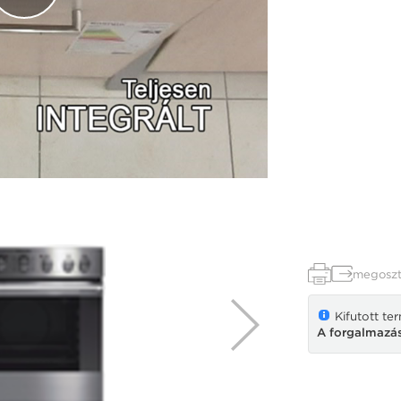
megoszt
Kifutott te
A forgalmazás