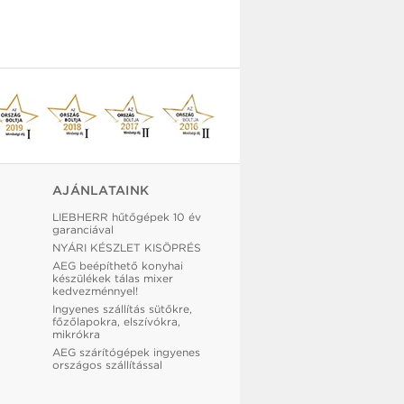
AJÁNLATAINK
LIEBHERR hűtőgépek 10 év
garanciával
NYÁRI KÉSZLET KISÖPRÉS
AEG beépíthető konyhai
készülékek tálas mixer
kedvezménnyel!
Ingyenes szállítás sütőkre,
főzőlapokra, elszívókra,
mikrókra
AEG szárítógépek ingyenes
országos szállítással