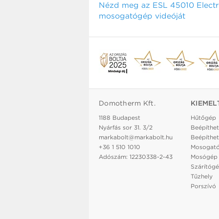
Nézd meg az ESL 45010 Electr
mosogatógép videóját
Domotherm Kft.
KIEMEL
1188 Budapest
Hűtőgép
Nyárfás sor 31. 3/2
Beépíthet
markabolt@markabolt.hu
Beépíthet
+36 1 510 1010
Mosogat
Adószám: 12230338-2-43
Mosógép
Szárítóg
Tűzhely
Porszívó