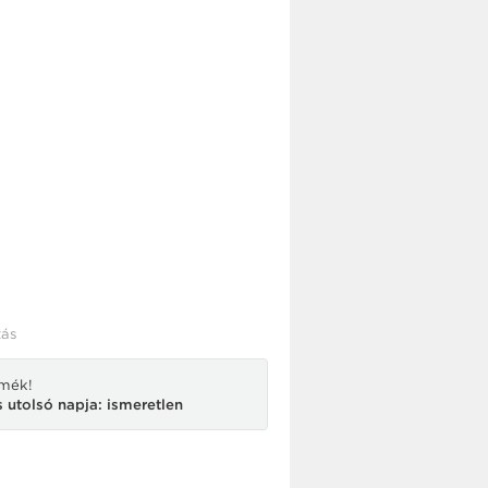
ás
rmék!
 utolsó napja: ismeretlen