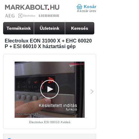
Kosár
A kosár üres
Termékeink
Üzleteink
Keresés
Electrolux EON 31000 X + EHC 60020
P + ESI 66010 X háztartási gép
Electrolux ESI 66010 Xvideó