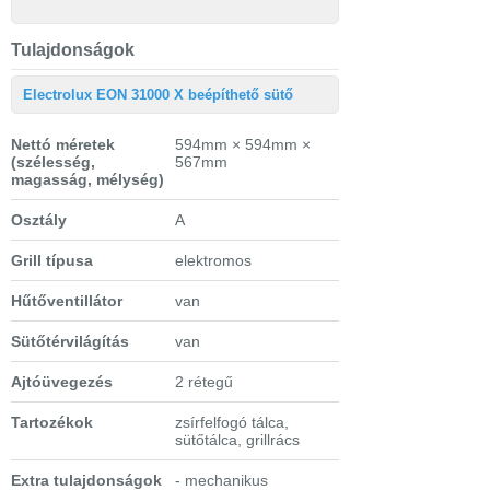
Tulajdonságok
Electrolux EON 31000 X beépíthető sütő
Nettó méretek
594mm × 594mm ×
(szélesség,
567mm
magasság, mélység)
Osztály
A
Grill típusa
elektromos
Hűtőventillátor
van
Sütőtérvilágítás
van
Ajtóüvegezés
2 rétegű
Tartozékok
zsírfelfogó tálca,
sütőtálca, grillrács
Extra tulajdonságok
- mechanikus