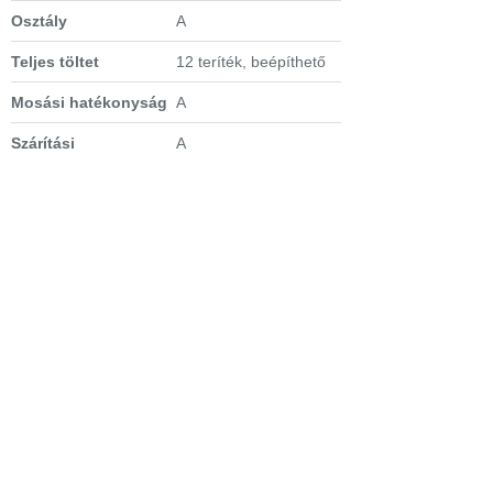
Osztály
A
Teljes töltet
12 teríték, beépíthető
Mosási hatékonyság
A
Szárítási
A
hatékonyság
Szárítási mód
aktív szárítás
kondenzációval
Energiafogyasztás
1,05 (kWh)
Vízfogyasztás
12 l
Zajszint
45 dB(A)
Vízszenzor
van
Vízcsatlakozás
hideg
Extra tulajdonságok
-
Fuzzy
Logic
-
Aqua Control