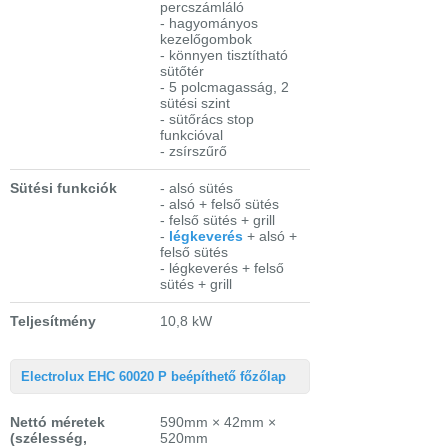
percszámláló
- hagyományos
kezelőgombok
- könnyen tisztítható
sütőtér
- 5 polcmagasság, 2
sütési szint
- sütőrács stop
funkcióval
- zsírszűrő
Sütési funkciók
- alsó sütés
- alsó + felső sütés
- felső sütés + grill
-
légkeverés
+ alsó +
felső sütés
- légkeverés + felső
sütés + grill
Teljesítmény
10,8 kW
Electrolux EHC 60020 P beépíthető főzőlap
Nettó méretek
590mm × 42mm ×
(szélesség,
520mm