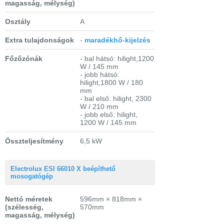
magasság, mélység)
Osztály
A
Extra tulajdonságok
-
maradékhő-kijelzés
Főzőzónák
- bal hátsó: hilight,1200
W / 145 mm
- jobb hátsó:
hilight,1800 W / 180
mm
- bal első: hilight, 2300
W / 210 mm
- jobb első: hilight,
1200 W / 145 mm
Összteljesítmény
6,5 kW
Electrolux ESI 66010 X beépíthető
mosogatógép
Nettó méretek
596mm × 818mm ×
(szélesség,
570mm
magasság, mélység)