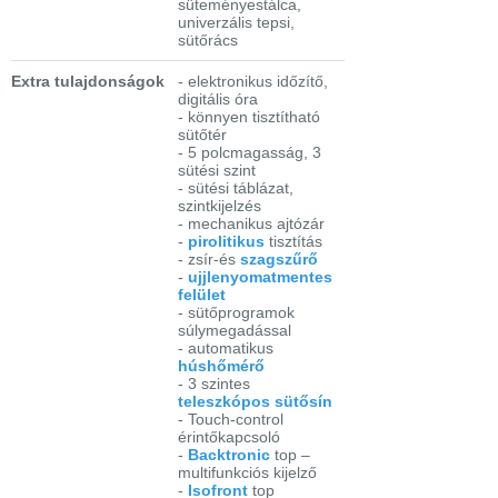
süteményestálca,
univerzális tepsi,
sütőrács
Extra tulajdonságok
- elektronikus időzítő,
digitális óra
- könnyen tisztítható
sütőtér
- 5 polcmagasság, 3
sütési szint
- sütési táblázat,
szintkijelzés
- mechanikus ajtózár
-
pirolitikus
tisztítás
- zsír-és
szagszűrő
-
ujjlenyomatmentes
felület
- sütőprogramok
súlymegadással
- automatikus
húshőmérő
- 3 szintes
teleszkópos sütősín
- Touch-control
érintőkapcsoló
-
Backtronic
top –
multifunkciós kijelző
-
Isofront
top