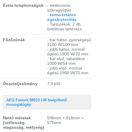
Extra tulajdonságok
- elektromos
szikragyújtás
-
termosztátos
égésbiztosítás
- Tartozékok: 2 db
öntöttvas tartórács
Főzőzónák
- bal hátsó: gyorségésű
3100 W/100 mm
- jobb hátsó: normál
égésű 1900 W/70 mm
- bal első: takarékos
1000 W/54 mm
- jobb első: normál
égésű 1900 W/70 mm
Összteljesítmény
7,9 kW
AEG Favorit 88015 I-M beépíthető
mosogatógép
Nettó méretek
596mm × 818mm ×
(szélesség,
570mm
magasság, mélység)