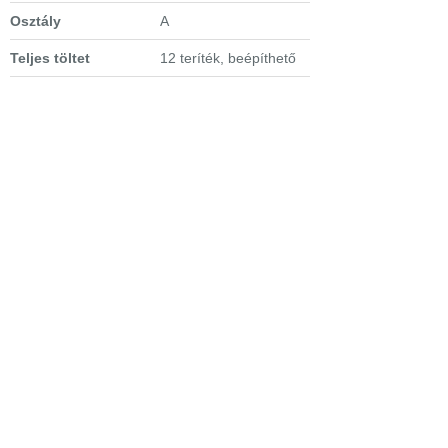
Osztály
A
Teljes töltet
12 teríték, beépíthető
Mosási hatékonyság
A
Szárítási
A
hatékonyság
Szárítási mód
aktív kondenzációval
Energiafogyasztás
1,05 (kWh)
Vízfogyasztás
12 l
Zajszint
45 dB(A)
Vízszenzor
van
Vízcsatlakozás
hideg
Extra tulajdonságok
-
Fuzzy
Logic
-
Aqua Control
-
Sensorlogic