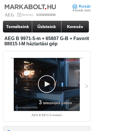
Kosár
A kosár üres
Termékeink
Üzleteink
Keresés
AEG B 9971-5-m + 65807 G-B + Favorit
88015 I-M háztartási gép
AEG B 9971-5-mvideó