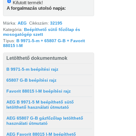
Kifutott termék!
A forgalmazás utolsó napja:
Márka:
AEG
Cikkszám:
32195
Kategória:
Beépíthető sütő főzőlap és
mosogatógép szett
Típus:
B 9971-5-m + 65807 G-B + Favorit
88015 I-M
Letölthető dokumentumok
B 9971-5-m beépítési rajz
65807 G-B beépítési rajz
Favorit 88015 I-M beépítési rajz
AEG B 9971-5 M beépíthető sütő
letölthető használati útmutató
AEG 65807 G-B gázfőzőlap letölthető
használati útmutató
AEG Favorit 88015 I-M beépíthető