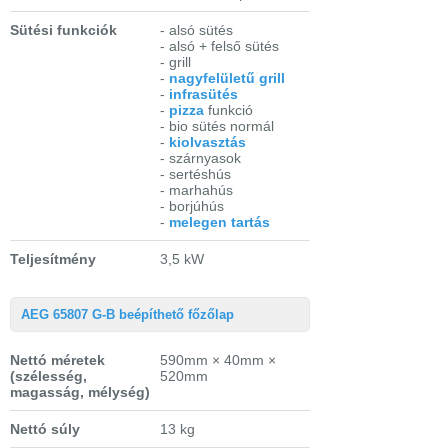
Sütési funkciók
- alsó sütés
- alsó + felső sütés
- grill
-
nagyfelületű grill
-
infrasütés
-
pizza
funkció
- bio sütés normál
-
kiolvasztás
- szárnyasok
- sertéshús
- marhahús
- borjúhús
-
melegen tartás
Teljesítmény
3,5 kW
AEG 65807 G-B beépíthető főzőlap
Nettó méretek
590mm × 40mm ×
(szélesség,
520mm
magasság, mélység)
Nettó súly
13 kg