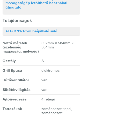
mosogatógép letölthető használati
útmutató
Tulajdonságok
AEG B 9971-5-m beépíthető sütő
Nettó méretek
592mm × 584mm ×
(szélesség,
584mm
magasság, mélység)
Osztály
A
Grill típusa
elektromos
Hűtőventillátor
van
Sütőtérvilágítás
van
Ajtóüvegezés
4 rétegű
Tartozékok
zománcozott tepsi,
zománcozott