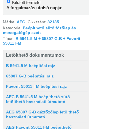
Kifutott termék!
A forgalmazás utolsó napja:
Márka:
AEG
Cikkszám:
32185
Kategória:
Beépíthető sütő főzőlap és
mosogatógép szett
Típus:
B 5941-5 M + 65807 G-B + Favorit
55011 I-M
Letölthető dokumentumok
B 5941-5 M beépítési rajz
65807 G-B beépítési rajz
Favorit 55011 I-M beépítési rajz
AEG B 5941-5 M beépíthető sütő
letölthető használati útmutató
AEG 65807 G-B gázfőzőlap letölthető
használati útmutató
AEG Favorit 55011 I-M beépíthető