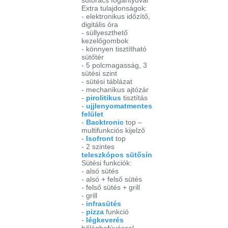
Extra tulajdonságok:
- elektronikus időzítő,
digitális óra
- süllyeszthető
kezelőgombok
- könnyen tisztítható
sütőtér
- 5 polcmagasság, 3
sütési szint
- sütési táblázat
- mechanikus ajtózár
-
pirolitikus
tisztítás
-
ujjlenyomatmentes
felület
-
Backtronic
top –
multifunkciós kijelző
-
Isofront
top
- 2 szintes
teleszkópos sütősín
Sütési funkciók:
- alsó sütés
- alsó + felső sütés
- felső sütés + grill
- grill
-
infrasütés
-
pizza
funkció
-
légkeverés
hőlégbefúvással