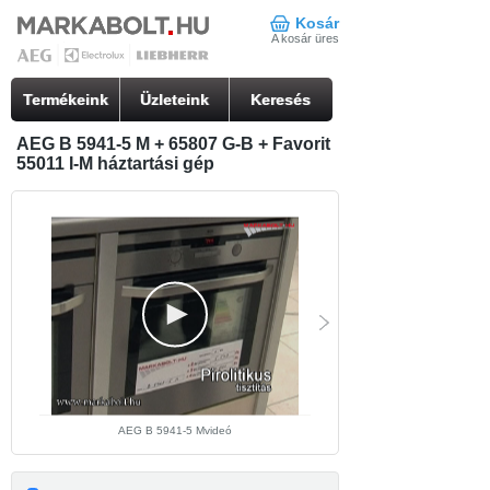
Kosár
A kosár üres
Termékeink
Üzleteink
Keresés
AEG B 5941-5 M + 65807 G-B + Favorit
55011 I-M háztartási gép
AEG B 5941-5 Mvideó