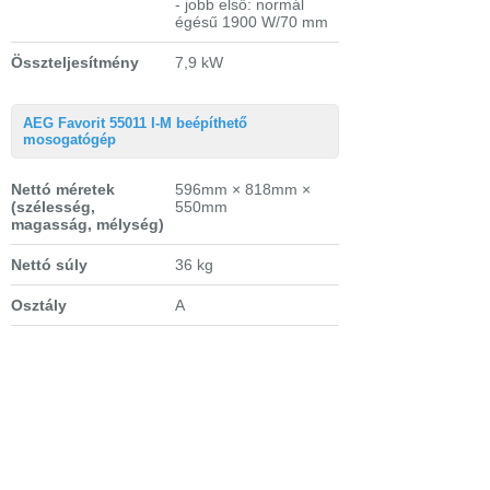
- jobb első: normál
égésű 1900 W/70 mm
Összteljesítmény
7,9 kW
AEG Favorit 55011 I-M beépíthető
mosogatógép
Nettó méretek
596mm × 818mm ×
(szélesség,
550mm
magasság, mélység)
Nettó súly
36 kg
Osztály
A
Teljes töltet
12 teríték, beépíthető
Mosási hatékonyság
A
Szárítási
A
hatékonyság
Szárítási mód
aktív szárítás