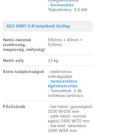
-
kiolvasztás
Teljesítmény: 3,5 kW
AEG 65807 G-B beépíthető főzőlap
Nettó méretek
590mm × 40mm ×
(szélesség,
520mm
magasság, mélység)
Nettó súly
13 kg
Extra tulajdonságok
- elektromos
szikragyújtás
-
termosztátos
égésbiztosítás
- Tartozékok: 2 db
öntöttvas tartórács
Főzőzónák
- bal hátsó: gyorségésű
3100 W/100 mm
- jobb hátsó: normál
égésű 1900 W/70 mm
- bal első: takarékos
1000 W/54 mm