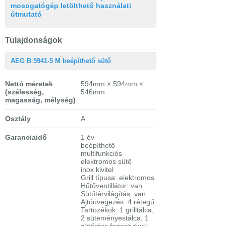
mosogatógép letölthető használati
útmutató
Tulajdonságok
AEG B 5941-5 M beépíthető sütő
Nettó méretek
594mm × 594mm ×
(szélesség,
546mm
magasság, mélység)
Osztály
A
Garanciaidő
1 év
beépíthető
multifunkciós
elektromos sütő
inox kivitel
Grill típusa: elektromos
Hűtőventillátor: van
Sütőtérvilágítás: van
Ajtóüvegezés: 4 rétegű
Tartozékok: 1 grilltálca,
2 süteményestálca, 1
sütőrács fogantyúval