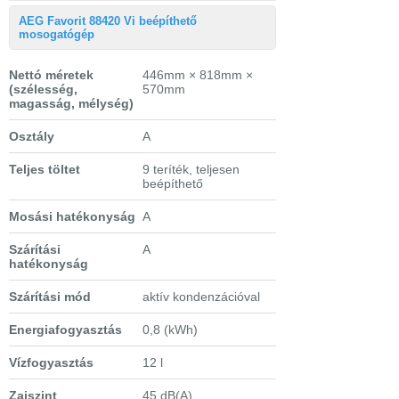
AEG Favorit 88420 Vi beépíthető
mosogatógép
Nettó méretek
446mm × 818mm ×
(szélesség,
570mm
magasság, mélység)
Osztály
A
Teljes töltet
9 teríték, teljesen
beépíthető
Mosási hatékonyság
A
Szárítási
A
hatékonyság
Szárítási mód
aktív kondenzációval
Energiafogyasztás
0,8 (kWh)
Vízfogyasztás
12 l
Zajszint
45 dB(A)