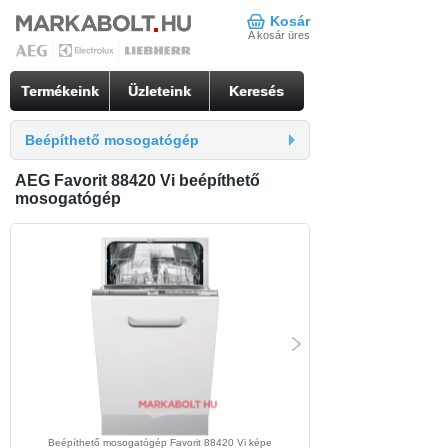
Kosár
A kosár üres
Termékeink
Üzleteink
Keresés
Beépíthető mosogatógép
AEG Favorit 88420 Vi beépíthető
mosogatógép
beépíthető mosogatógép Favorit
Beépíthető mosogatógép Favorit 88420 Vi képe