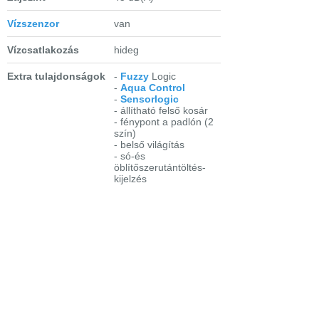
Vízszenzor
van
Vízcsatlakozás
hideg
Extra tulajdonságok
-
Fuzzy
Logic
-
Aqua Control
-
Sensorlogic
- állítható felső kosár
- fénypont a padlón (2
szín)
- belső világítás
- só-és
öblítőszerutántöltés-
kijelzés
-
multitab
funkció
-
késleltetett indítás
(1-19 óráig)
- magasra is
beépíthető
Fontosabb
- intenzív-kímélő: 70 °C
programok
- automatikus: 45-70
°C
- bio: 50 °C
előöblítéssel
- 30 perces program: