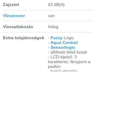
Zajszint
43 dB(A)
Vízszenzor
van
Vízcsatlakozás
hideg
Extra tulajdonságok
-
Fuzzy
Logic
-
Aqua Control
-
Sensorlogic
- állítható felső kosár
- LCD-kijelző: 3
karakteres, fénypont a
padlón
- belső világítás
- program vége
hangjelzés
- só-és
öblítőszerutántöltés-
kijelzés
-
késleltetett indítás
- magasra is
beépíthető
Fontosabb
- automatikus 50-65 °C
programok
- bio 50 °C
- 30 perces