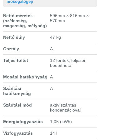
mosogatógép
Nettó méretek
596mm × 816mm ×
(szélesség,
570mm
magasság, mélység)
Nettó súly
47 kg
Osztály
A
Teljes töltet
12 teríték, teljesen
beépíthető
Mosási hatékonyság
A
Szárítási
A
hatékonyság
Szárítási mód
aktív szárítás
kondenzációval
Energiafogyasztás
1,05 (kWh)
Vízfogyasztás
14 l