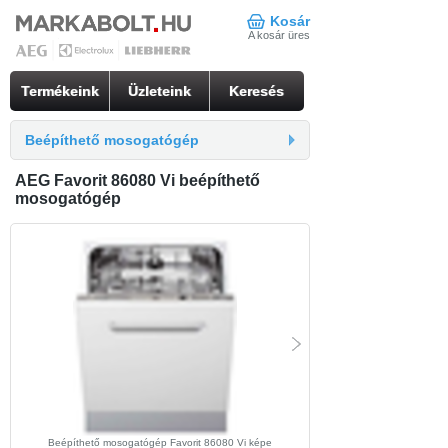
Kosár
A kosár üres
Termékeink
Üzleteink
Keresés
Beépíthető mosogatógép
AEG Favorit 86080 Vi beépíthető
mosogatógép
beépíthető mosogatógép Favorit
Beépíthető mosogatógép Favorit 86080 Vi képe