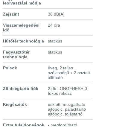
leolvasztási módja
Zajszint
38 dB(A)
Visszamelegedési
24 óra
idő
Hűtőtér technológia
statikus
Fagyasztótér
statikus
technológia
Polcok
üveg, 2 teljes
szélességű + 2 osztott
állítható
Zöldségtartó fiók
2 db LONGFRESH 0
fokos rekesz
Kiegészítők
osztott, mozgatható
ajtópolc, palacktartó
ajtópolc, tojástartó
Extra tulajdonságok
- megfordítható
ajtónyitás