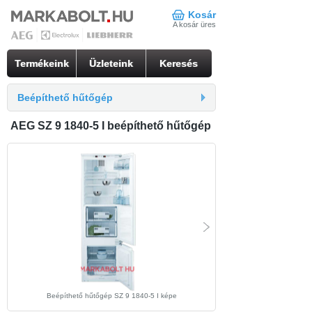
Kosár
A kosár üres
Termékeink
Üzleteink
Keresés
Beépíthető hűtőgép
AEG SZ 9 1840-5 I beépíthető hűtőgép
Beépíthető hűtőgép SZ 9 1840-5 I képe
beépíthető hűtőgép SZ 9 1840-5