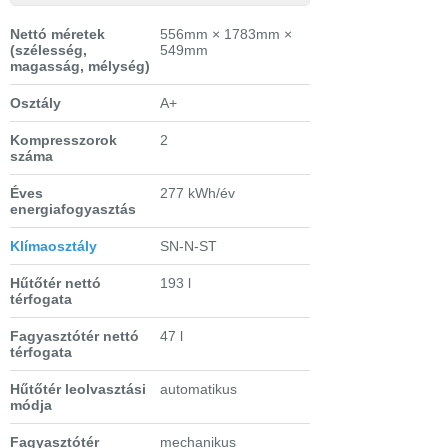
Nettó méretek
556mm × 1783mm ×
(szélesség,
549mm
magasság, mélység)
Osztály
A+
Kompresszorok
2
száma
Éves
277 kWh/év
energiafogyasztás
Klímaosztály
SN-N-ST
Hűtőtér nettó
193 l
térfogata
Fagyasztótér nettó
47 l
térfogata
Hűtőtér leolvasztási
automatikus
módja
Fagyasztótér
mechanikus