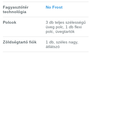
Fagyasztótér
No Frost
technológia
Polcok
3 db teljes szélességű
üveg polc, 1 db flexi
polc, üvegtartók
Zöldségtartó fiók
1 db, széles nagy,
átlátszó
Fagyasztótér fiók
3 db széles, átlátszó
műanyag
Extra tulajdonságok
-
GreenZone
+ fiók
zöldségek és
gyümölcsök frissen
tartásához
- szabályozható
páratartalmú fiók
- Slide door
(csúszkapántos ajtó),
megfordítható nyitás
- WiFi kapcsolat
- nyitott ajtóriasztás
(hang és kijelzés)
- magas hőmérséklet-