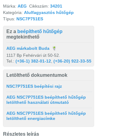
Márka:
AEG
Cikkszám:
34201
Kategória:
Alulfagyasztós hűtőgép
Típus:
NSC7P751ES
Ez a
beépíthető hűtőgép
megtekinthető
AEG márkabolt Buda
1117 Bp Fehérvári út 50-52.
Tel.:
(+36-1) 382-01-12
,
(+36-20) 922-33-55
Letölthető dokumentumok
NSC7P751ES beépítési rajz
AEG NSC7P751ES beépíthető hűtőgép
letölthető használati útmutató
AEG NSC7P751ES beépíthető hűtőgép
letölthető energiacímke
Részletes leírás