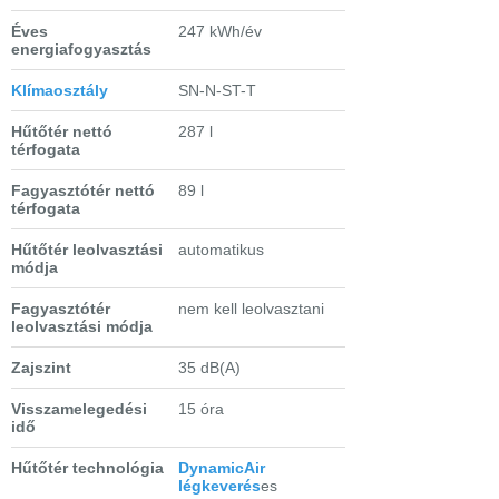
Éves
247 kWh/év
energiafogyasztás
Klímaosztály
SN-N-ST-T
Hűtőtér nettó
287 l
térfogata
Fagyasztótér nettó
89 l
térfogata
Hűtőtér leolvasztási
automatikus
módja
Fagyasztótér
nem kell leolvasztani
leolvasztási módja
Zajszint
35 dB(A)
Visszamelegedési
15 óra
idő
Hűtőtér technológia
DynamicAir
légkeverés
es