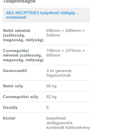
Tulajdonságok
AEG NSC7P751ES beépíthető hűtőgép -
mintadarab
Nettó méretek
696mm × 1884mm ×
(szélesség,
549mm
magasság, mélység)
Csomagolási
740mm × 1970mm ×
méretek
(szélesség,
600mm
magasság, mélység)
Garanciaidő
3 év garancia
fogyasztónak
Nettó súly
80 kg
Csomagolási súly
82 kg
Osztály
E
Kivitel
beépíthető
alulfagyasztós
kombinált hűtőszekrény