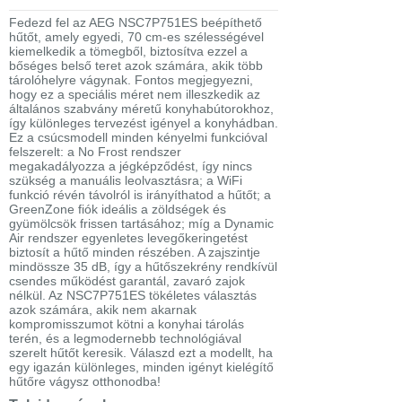
Fedezd fel az AEG NSC7P751ES beépíthető
hűtőt, amely egyedi, 70 cm-es szélességével
kiemelkedik a tömegből, biztosítva ezzel a
bőséges belső teret azok számára, akik több
tárolóhelyre vágynak. Fontos megjegyezni,
hogy ez a speciális méret nem illeszkedik az
általános szabvány méretű konyhabútorokhoz,
így különleges tervezést igényel a konyhádban.
Ez a csúcsmodell minden kényelmi funkcióval
felszerelt: a No Frost rendszer
megakadályozza a jégképződést, így nincs
szükség a manuális leolvasztásra; a WiFi
funkció révén távolról is irányíthatod a hűtőt; a
GreenZone fiók ideális a zöldségek és
gyümölcsök frissen tartásához; míg a Dynamic
Air rendszer egyenletes levegőkeringetést
biztosít a hűtő minden részében. A zajszintje
mindössze 35 dB, így a hűtőszekrény rendkívül
csendes működést garantál, zavaró zajok
nélkül. Az NSC7P751ES tökéletes választás
azok számára, akik nem akarnak
kompromisszumot kötni a konyhai tárolás
terén, és a legmodernebb technológiával
szerelt hűtőt keresik. Válaszd ezt a modellt, ha
egy igazán különleges, minden igényt kielégítő
hűtőre vágysz otthonodba!