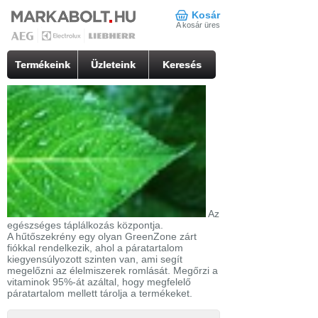
Kosár
A kosár üres
Termékeink
Üzleteink
Keresés
Az
egészséges táplálkozás központja.
A hűtőszekrény egy olyan GreenZone zárt
fiókkal rendelkezik, ahol a páratartalom
kiegyensúlyozott szinten van, ami segít
megelőzni az élelmiszerek romlását. Megőrzi a
vitaminok 95%-át azáltal, hogy megfelelő
páratartalom mellett tárolja a termékeket.