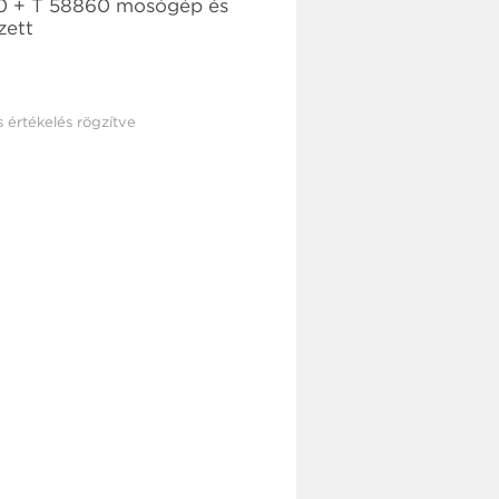
0 + T 58860 mosógép és
zett
s értékelés rögzítve