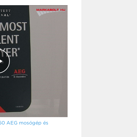
860 AEG mosógép és