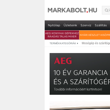
Nyitólap
Üzleteink
Szerviz
Szállítás
AEG KONYHAI GÉPEKHEZ
NYÁRI KÉSZLET KISÖP
RÁADÁS TÁLAS MIXER
Mosógép és szárítógé
TERMÉKKATEGÓRIÁK
▾