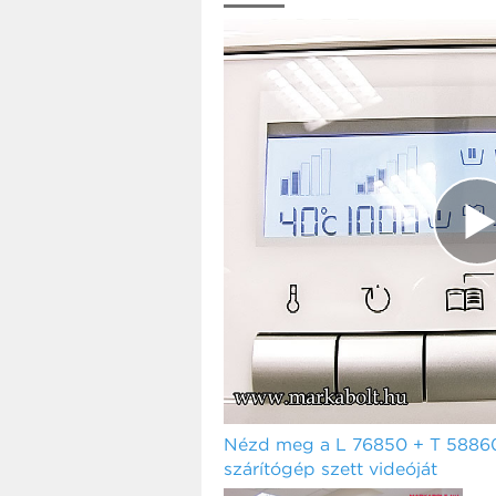
Nézd meg a L 76850 + T 588
szárítógép szett videóját