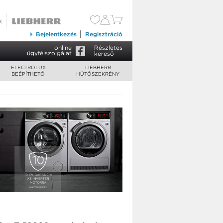
Bejelentkezés
Regisztráció
online
Részletes
ügyfélszolgálat
kereső
ELECTROLUX
LIEBHERR
BEÉPÍTHETŐ
HŰTŐSZEKRÉNY