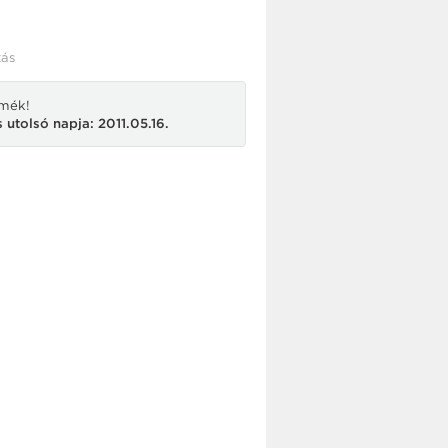
ás
rmék!
 utolsó napja: 2011.05.16.