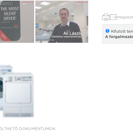
megoszt
Kifutott te
A forgalmazás
ÖLTHETŐ DOKUMENTUMOK