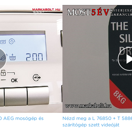
60 AEG mosógép és
Nézd meg a L 76850 + T 58
szárítógép szett videóját