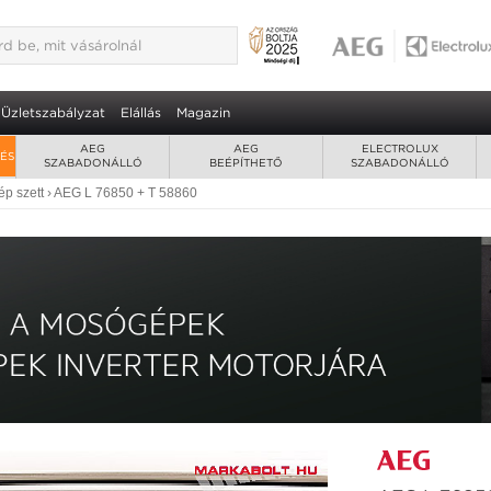
Üzletszabályzat
Elállás
Magazin
AEG
AEG
ELECTROLUX
RÉS
SZABADONÁLLÓ
BEÉPÍTHETŐ
SZABADONÁLLÓ
p szett
›
AEG L 76850 + T 58860