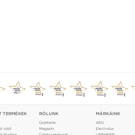
T TERMÉKEK
RÓLUNK
MÁRKÁINK
Üzleteink
AEG
ő sütő
Magazin
Electrolux
ő főzőlap
Üzletszabályzat
LIEBHERR