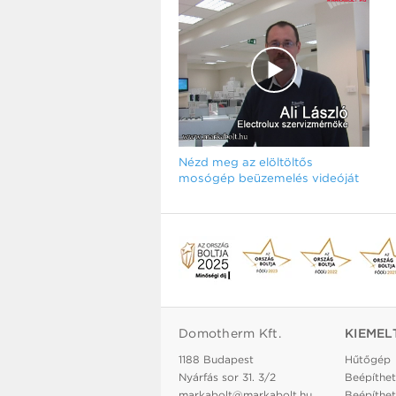
Nézd meg az elöltöltős
mosógép beüzemelés videóját
Domotherm Kft.
KIEMEL
1188 Budapest
Hűtőgép
Nyárfás sor 31. 3/2
Beépíthet
markabolt@markabolt.hu
Beépíthet