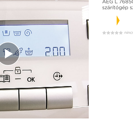
AEG L 7685
szárítógép s
A
B
+
ninc