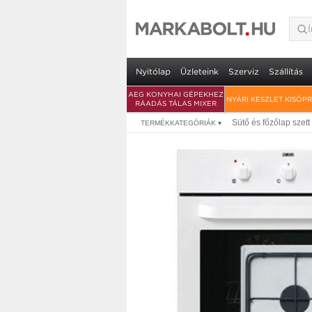
Nyitólap
Üzleteink
Szerviz
Szállítás
AEG KONYHAI GÉPEKHEZ
NYÁRI KÉSZLET KISÖP
RÁADÁS TÁLAS MIXER
Sütő és főzőlap szett
TERMÉKKATEGÓRIÁK
▾