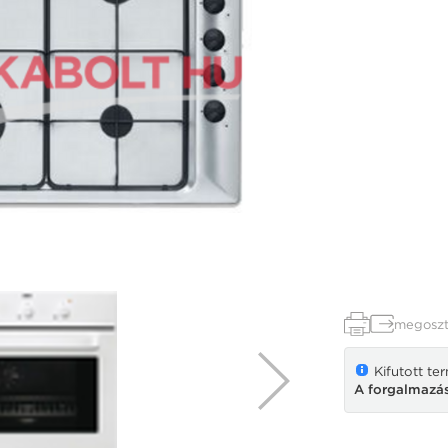
megoszt
Kifutott te
A forgalmazás 