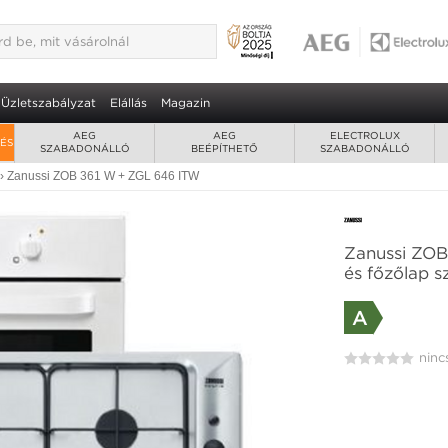
Üzletszabályzat
Elállás
Magazin
AEG
AEG
ELECTROLUX
RÉS
SZABADONÁLLÓ
BEÉPÍTHETŐ
SZABADONÁLLÓ
›
Zanussi ZOB 361 W + ZGL 646 ITW
Zanussi ZOB
és főzőlap s
A
ninc