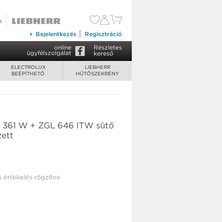
Bejelentkezés
Regisztráció
online
Részletes
ügyfélszolgálat
kereső
ELECTROLUX
LIEBHERR
BEÉPÍTHETŐ
HŰTŐSZEKRÉNY
 361 W + ZGL 646 ITW sütő
zett
s értékelés rögzítve