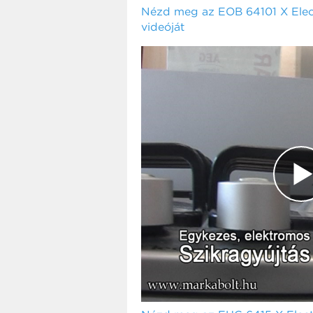
Nézd meg az EOB 64101 X Elect
videóját