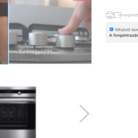
megoszt
Kifutott te
A forgalmazás