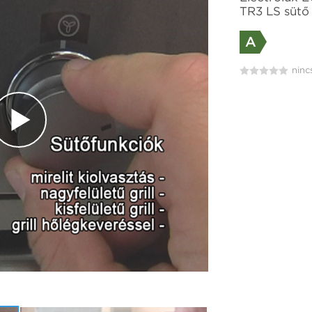
TR3 LS sütő 
A
ninc