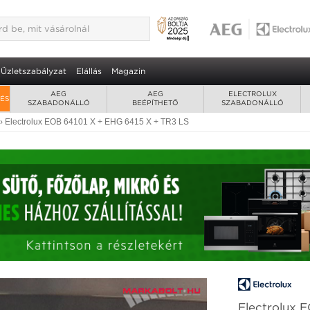
Üzletszabályzat
Elállás
Magazin
AEG
AEG
ELECTROLUX
RÉS
SZABADONÁLLÓ
BEÉPÍTHETŐ
SZABADONÁLLÓ
›
Electrolux EOB 64101 X + EHG 6415 X + TR3 LS
Electrolux 