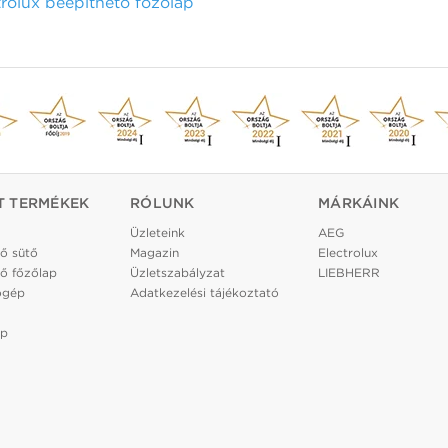
olux beépíthető főzőlap
T TERMÉKEK
RÓLUNK
MÁRKÁINK
Üzleteink
AEG
ő sütő
Magazin
Electrolux
ő főzőlap
Üzletszabályzat
LIEBHERR
ógép
Adatkezelési tájékoztató
ép