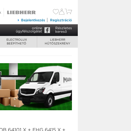
Bejelentkezés
Regisztráció
online
Részletes
ügyfélszolgálat
kereső
ELECTROLUX
LIEBHERR
BEÉPÍTHETŐ
HŰTŐSZEKRÉNY
EOB 64101 X + EHG 6415 X +