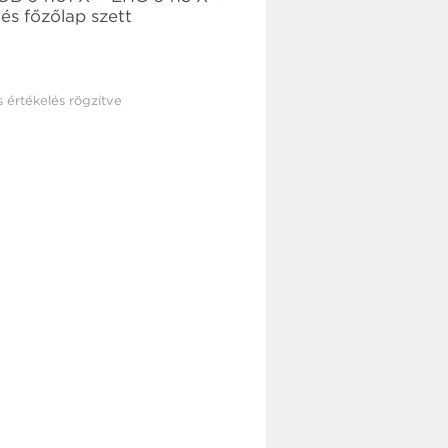
és főzőlap szett
s értékelés rögzítve