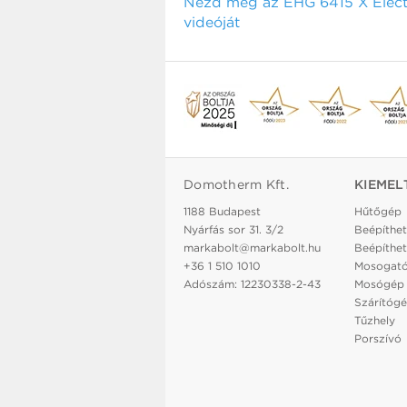
Nézd meg az EHG 6415 X Electr
videóját
Domotherm Kft.
KIEMEL
1188 Budapest
Hűtőgép
Nyárfás sor 31. 3/2
Beépíthet
markabolt@markabolt.hu
Beépíthet
+36 1 510 1010
Mosogat
Adószám: 12230338-2-43
Mosógép
Szárítóg
Tűzhely
Porszívó