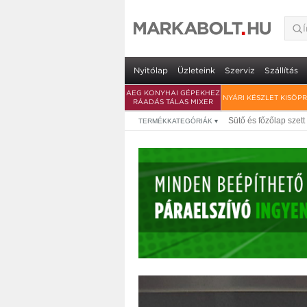
Nyitólap
Üzleteink
Szerviz
Szállítás
AEG KONYHAI GÉPEKHEZ
NYÁRI KÉSZLET KISÖP
RÁADÁS TÁLAS MIXER
Sütő és főzőlap szett
TERMÉKKATEGÓRIÁK
▾