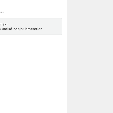
ás
rmék!
 utolsó napja: ismeretlen