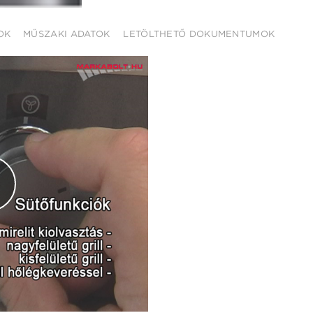
OK
MŰSZAKI ADATOK
LETÖLTHETŐ DOKUMENTUMOK