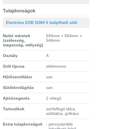
Tulajdonságok
Electrolux EOB 31004 X beépíthető sütő
Nettó méretek
594mm × 584mm ×
(szélesség,
546mm
magasság, mélység)
Osztály
A
Grill típusa
elektromos
Hűtőventillátor
van
Sütőtérvilágítás
van
Ajtóüvegezés
2 rétegű
Tartozékok
zsírfelfogó tálca,
sütőtálca, grillrács
Extra tulajdonságok
- percszámláló
- lehajtható felső