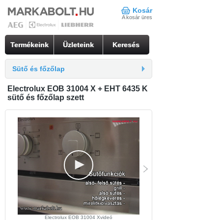
Kosár
A kosár üres
Termékeink
Üzleteink
Keresés
Sütő és főzőlap
Electrolux EOB 31004 X + EHT 6435 K
sütő és főzőlap szett
Electrolux EOB 31004 Xvideó