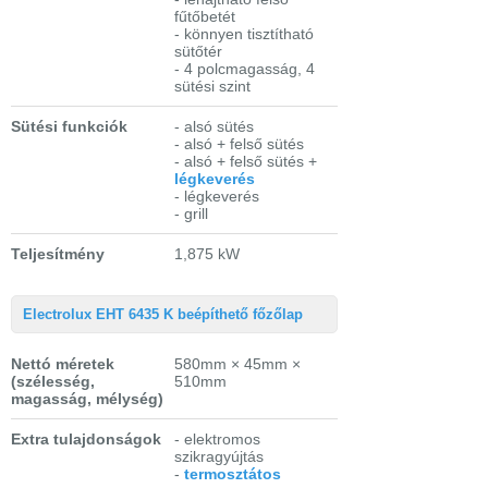
fűtőbetét
- könnyen tisztítható
sütőtér
- 4 polcmagasság, 4
sütési szint
Sütési funkciók
- alsó sütés
- alsó + felső sütés
- alsó + felső sütés +
légkeverés
- légkeverés
- grill
Teljesítmény
1,875 kW
Electrolux EHT 6435 K beépíthető főzőlap
Nettó méretek
580mm × 45mm ×
(szélesség,
510mm
magasság, mélység)
Extra tulajdonságok
- elektromos
szikragyújtás
-
termosztátos