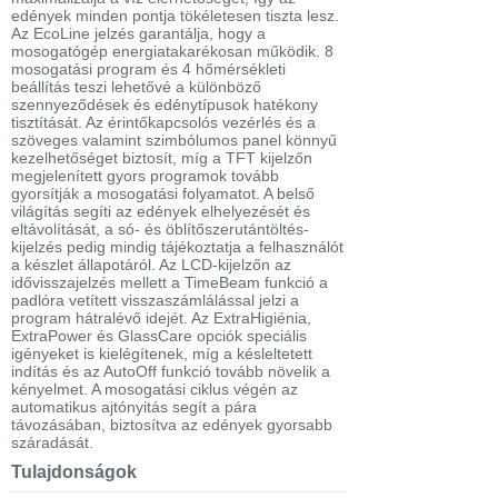
edények minden pontja tökéletesen tiszta lesz.
Az EcoLine jelzés garantálja, hogy a
mosogatógép energiatakarékosan működik. 8
mosogatási program és 4 hőmérsékleti
beállítás teszi lehetővé a különböző
szennyeződések és edénytípusok hatékony
tisztítását. Az érintőkapcsolós vezérlés és a
szöveges valamint szimbólumos panel könnyű
kezelhetőséget biztosít, míg a TFT kijelzőn
megjelenített gyors programok tovább
gyorsítják a mosogatási folyamatot. A belső
világítás segíti az edények elhelyezését és
eltávolítását, a só- és öblítőszerutántöltés-
kijelzés pedig mindig tájékoztatja a felhasználót
a készlet állapotáról. Az LCD-kijelzőn az
idővisszajelzés mellett a TimeBeam funkció a
padlóra vetített visszaszámlálással jelzi a
program hátralévő idejét. Az ExtraHigiénia,
ExtraPower és GlassCare opciók speciális
igényeket is kielégítenek, míg a késleltetett
indítás és az AutoOff funkció tovább növelik a
kényelmet. A mosogatási ciklus végén az
automatikus ajtónyitás segít a pára
távozásában, biztosítva az edények gyorsabb
száradását.
Tulajdonságok