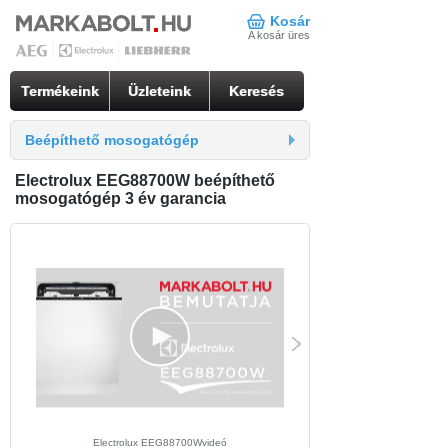
Kosár
A kosár üres
Termékeink
Üzleteink
Keresés
Beépíthető mosogatógép
Electrolux EEG88700W beépíthető
mosogatógép 3 év garancia
Electrolux EEG88700Wvideó
Electrolux EEG88700W beü