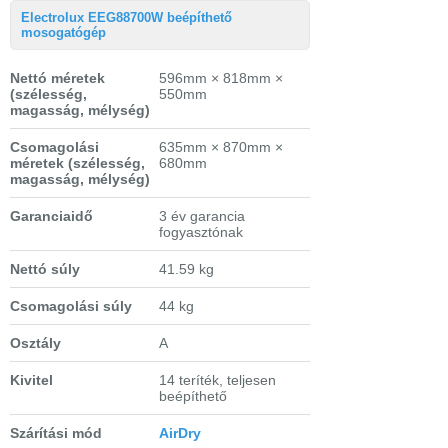
Electrolux EEG88700W beépíthető
mosogatógép
Nettó méretek
596mm × 818mm ×
(szélesség,
550mm
magasság, mélység)
Csomagolási
635mm × 870mm ×
méretek
(szélesség,
680mm
magasság, mélység)
Garanciaidő
3 év garancia
fogyasztónak
Nettó súly
41.59 kg
Csomagolási súly
44 kg
Osztály
A
Kivitel
14 teríték, teljesen
beépíthető
Szárítási mód
AirDry