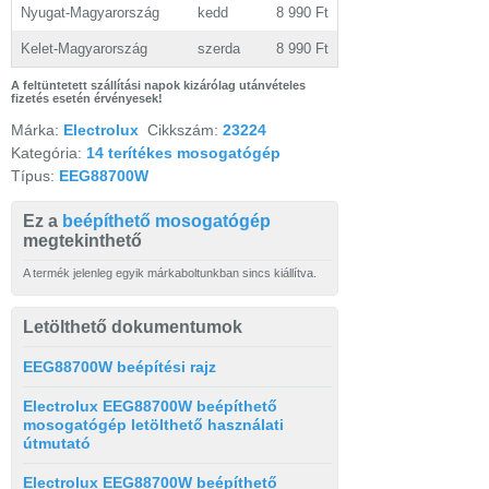
Nyugat-Magyarország
kedd
8 990 Ft
Kelet-Magyarország
szerda
8 990 Ft
A feltüntetett szállítási napok kizárólag utánvételes
fizetés esetén érvényesek!
Márka:
Electrolux
Cikkszám:
23224
Kategória:
14 terítékes mosogatógép
Típus:
EEG88700W
Ez a
beépíthető mosogatógép
megtekinthető
A termék jelenleg egyik márkaboltunkban sincs kiállítva.
Letölthető dokumentumok
EEG88700W beépítési rajz
Electrolux EEG88700W beépíthető
mosogatógép letölthető használati
útmutató
Electrolux EEG88700W beépíthető