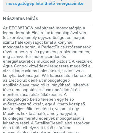
mosogatógép letölthető energiacímke
Részletes leírás
Az EEG88700W beépíthető mosogatógép a
legmodernebb Electrolux technológiával van
felszerelve, amely egyszerűséget és magas
szintű hatékonyságot kínál a konyhai
mosogatás során. A PerfectFit csúszózsanérok
révén a beszerelés gyors és problémamentes,
míg az inverter motor csendes és
energiatakarékos működést biztosít. A készülék
Aqua Control vízvédelmi rendszere megelőzi a
vízzel kapcsolatos baleseteket, biztosítva a
konyha biztonságát. Wifi-kapcsolaton keresztül,
az Electrolux dedikált mosogatógép
applikációjával távolról is irányítható, lehetővé
téve a mosogatási ciklusok beállítását és
monitorozását akár útközben is. A
mosogatógép belső terében egy felső
evőeszköztartó kosár, egy állítható középső
kosár teljes töltet esetén is, valamint egy
MaxiFlex fiók található, amely nagyobb,
különleges méretű edények mosogatását is
lehetővé teszi. A SatelliteClean® alsó szórókar
és a tetőn elhelyezett felső szórókar
maximalizálja a víz elérhetőségét, így az