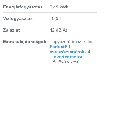
Energiafogyasztás
0,49 kWh
Vízfogyasztás
10,9 l
Zajszint
42 dB(A)
Extra tulajdonságok
- egyszerű beszerelés
PerfectFit
csúszózsanérok
kal
-
inverter motor
- Bejövő vízcső
védelem:
Aqua
Control
- Wifi kapcsolat
-
Electrolux
mosogatógép
applikáció
- felső evőeszköztartó
kosár
- teljes töltettel is
állítható középső kosár
- SatelliteClean® alsó
szórókar
- MaxiFlex fiók
- felső szórókar a tetőn
-
EcoLine készülék