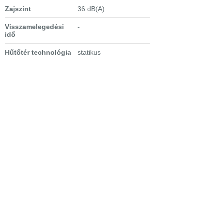
Zajszint
36 dB(A)
Visszamelegedési
-
idő
Hűtőtér technológia
statikus
Fagyasztótér
-
technológia
Polcok
üveg, 3 db
Zöldségtartó fiók
2 db, keskeny, átlátszó
Kiegészítők
mozgatható ajtópolc,
tojástartó
Extra tulajdonságok
- megfordítható
ajtónyitás
Bejelentkezés
Elfelejtett jelszó
Regisztráció
Link a teljes oldalra