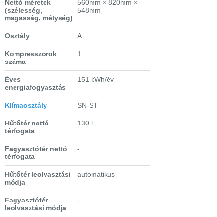
Nettó méretek
560mm × 820mm ×
(szélesség,
548mm
magasság, mélység)
Osztály
A
Kompresszorok
1
száma
Éves
151 kWh/év
energiafogyasztás
Klímaosztály
SN-ST
Hűtőtér nettó
130 l
térfogata
Fagyasztótér nettó
-
térfogata
Hűtőtér leolvasztási
automatikus
módja
Fagyasztótér
-
leolvasztási módja