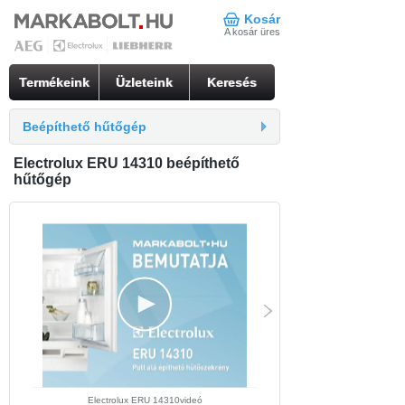
Kosár
A kosár üres
Termékeink
Üzleteink
Keresés
Beépíthető hűtőgép
Electrolux ERU 14310 beépíthető
hűtőgép
Electrolux ERU 14310videó