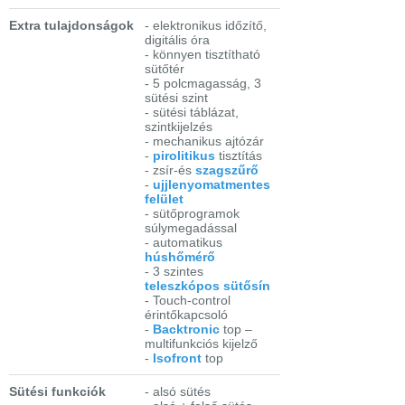
Extra tulajdonságok
- elektronikus időzítő,
digitális óra
- könnyen tisztítható
sütőtér
- 5 polcmagasság, 3
sütési szint
- sütési táblázat,
szintkijelzés
- mechanikus ajtózár
-
pirolitikus
tisztítás
- zsír-és
szagszűrő
-
ujjlenyomatmentes
felület
- sütőprogramok
súlymegadással
- automatikus
húshőmérő
- 3 szintes
teleszkópos sütősín
- Touch-control
érintőkapcsoló
-
Backtronic
top –
multifunkciós kijelző
-
Isofront
top
Sütési funkciók
- alsó sütés