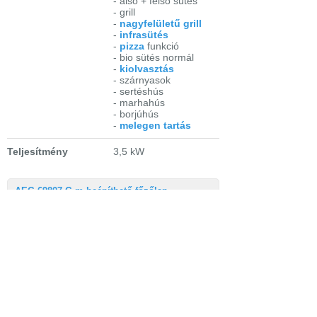
- alsó + felső sütés
- grill
-
nagyfelületű grill
-
infrasütés
-
pizza
funkció
- bio sütés normál
-
kiolvasztás
- szárnyasok
- sertéshús
- marhahús
- borjúhús
-
melegen tartás
Teljesítmény
3,5 kW
AEG 69807 G-m beépíthető főzőlap
Nettó méretek
580mm × 40mm ×
(szélesség,
510mm
magasság, mélység)
Nettó súly
14 kg
Extra tulajdonságok
- elektromos
szikragyújtás