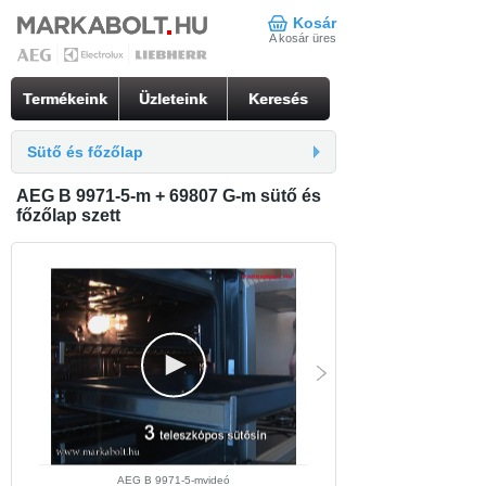
Kosár
A kosár üres
Termékeink
Üzleteink
Keresés
Sütő és főzőlap
AEG B 9971-5-m + 69807 G-m sütő és
főzőlap szett
AEG B 9971-5-mvideó