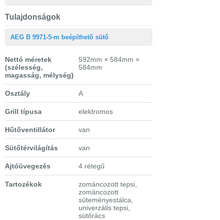
Tulajdonságok
AEG B 9971-5-m beépíthető sütő
Nettó méretek
592mm × 584mm ×
(szélesség,
584mm
magasság, mélység)
Osztály
A
Grill típusa
elektromos
Hűtőventillátor
van
Sütőtérvilágítás
van
Ajtóüvegezés
4 rétegű
Tartozékok
zománcozott tepsi,
zománcozott
süteményestálca,
univerzális tepsi,
sütőrács