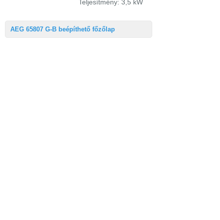
Teljesítmény: 3,5 kW
AEG 65807 G-B beépíthető főzőlap
Nettó méretek
590mm × 40mm ×
(szélesség,
520mm
magasság, mélység)
Nettó súly
13 kg
Extra tulajdonságok
- elektromos
szikragyújtás
-
termosztátos
égésbiztosítás
- Tartozékok: 2 db
öntöttvas tartórács
Főzőzónák
- bal hátsó: gyorségésű
3100 W/100 mm
- jobb hátsó: normál
égésű 1900 W/70 mm
- bal első: takarékos
1000 W/54 mm
- jobb első: normál
égésű 1900 W/70 mm