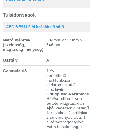
Tulajdonságok
AEG B 5941-5 M beépíthető sütő
Nettó méretek
594mm × 594mm ×
(szélesség,
546mm
magasság, mélység)
Osztály
A
Garanciaidő
1 év
beépíthető
multifunkciós
elektromos sütő
inox kivitel
Grill típusa: elektromos
Hűtőventillátor: van
Sütőtérvilágítás: van
Ajtóüvegezés: 4 rétegű
Tartozékok: 1 grilltálca,
2 süteményestálca, 1
sütőrács fogantyúval
Extra tulajdonságok: