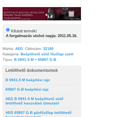
Kifutott termék!
A forgalmazás utolsó napja: 2011.05.16.
Márka:
AEG
Cikkszám:
32180
Kategória:
Beépíthető sütő főzőlap szett
Típus:
B 5941-5 M + 65807 G-B
Letölthető dokumentumok
B 5941-5 M beépítési rajz
65807 G-B beépítési rajz
AEG B 5941-5 M beépíthető sütő
letölthető használati útmutató
AEG 65807 G-B gázfőzőlap letölthető
használati útmutató