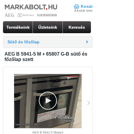
Kosár
A kosár üres
Termékeink
Üzleteink
Keresés
Sütő és főzőlap
AEG B 5941-5 M + 65807 G-B sütő és
főzőlap szett
AEG B 5941-5 Mvideó