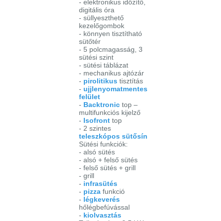
- elektronikus időzítő,
digitális óra
- süllyeszthető
kezelőgombok
- könnyen tisztítható
sütőtér
- 5 polcmagasság, 3
sütési szint
- sütési táblázat
- mechanikus ajtózár
-
pirolitikus
tisztítás
-
ujjlenyomatmentes
felület
-
Backtronic
top –
multifunkciós kijelző
-
Isofront
top
- 2 szintes
teleszkópos sütősín
Sütési funkciók:
- alsó sütés
- alsó + felső sütés
- felső sütés + grill
- grill
-
infrasütés
-
pizza
funkció
-
légkeverés
hőlégbefúvással
-
kiolvasztás