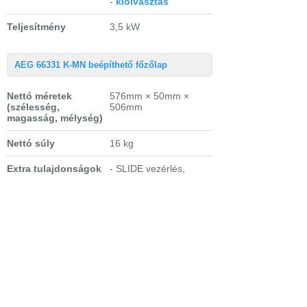
-
kiolvasztás
Teljesítmény
3,5 kW
AEG 66331 K-MN beépíthető főzőlap
Nettó méretek
576mm × 50mm ×
(szélesség,
506mm
magasság, mélység)
Nettó súly
16 kg
Extra tulajdonságok
- SLIDE vezérlés,
érintőkapcsoló
- gyerekzár
- elektronikus
szabályozás
- STOP + GO funkció
- jelzőóra
- program vége
hangjelzés
- automatikus felfűtés
- főzőlapvédelem:
automatikus
kikapcsolás