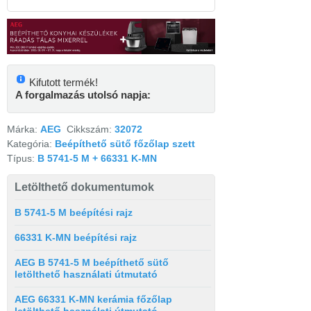
Kifutott termék!
A forgalmazás utolsó napja:
Márka:
AEG
Cikkszám:
32072
Kategória:
Beépíthető sütő főzőlap szett
Típus:
B 5741-5 M + 66331 K-MN
Letölthető dokumentumok
B 5741-5 M beépítési rajz
66331 K-MN beépítési rajz
AEG B 5741-5 M beépíthető sütő
letölthető használati útmutató
AEG 66331 K-MN kerámia főzőlap
letölthető használati útmutató