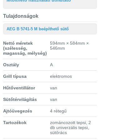
Tulajdonságok
AEG B 5741-5 M beépíthető sütő
Nettó méretek
594mm × 584mm ×
(szélesség,
546mm
magasság, mélység)
Osztály
A
Grill típusa
elektromos
Hűtőventillátor
van
Sütőtérvilágítás
van
Ajtóüvegezés
4 rétegű
Tartozékok
zománcozott tepsi, 2
db univerzális tepsi,
sütőrács