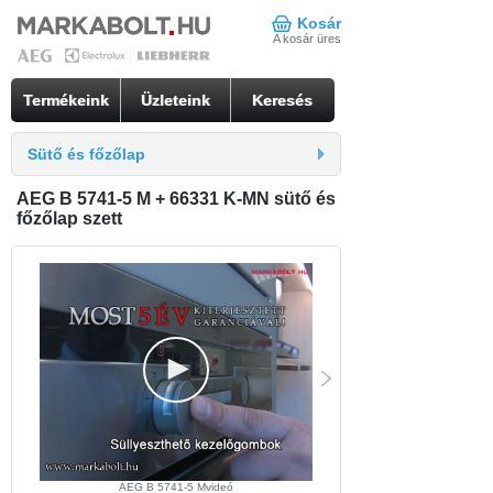
Kosár
A kosár üres
Termékeink
Üzleteink
Keresés
Sütő és főzőlap
AEG B 5741-5 M + 66331 K-MN sütő és
főzőlap szett
AEG B 5741-5 Mvideó