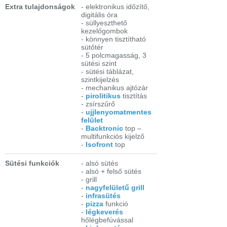
Extra tulajdonságok
- elektronikus időzítő,
digitális óra
- süllyeszthető
kezelőgombok
- könnyen tisztítható
sütőtér
- 5 polcmagasság, 3
sütési szint
- sütési táblázat,
szintkijelzés
- mechanikus ajtózár
-
pirolitikus
tisztítás
- zsírszűrő
-
ujjlenyomatmentes
felület
-
Backtronic
top –
multifunkciós kijelző
-
Isofront
top
Sütési funkciók
- alsó sütés
- alsó + felső sütés
- grill
-
nagyfelületű grill
-
infrasütés
-
pizza
funkció
-
légkeverés
hőlégbefúvással