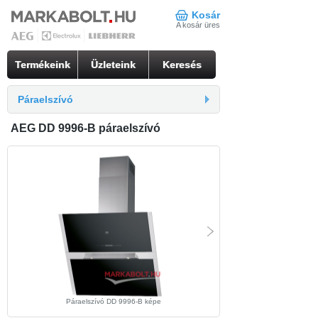
Kosár
A kosár üres
Termékeink
Üzleteink
Keresés
Páraelszívó
AEG DD 9996-B páraelszívó
Páraelszívó DD 9996-B képe