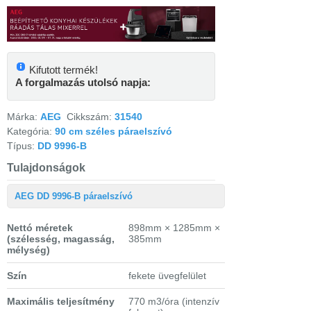
Kifutott termék!
A forgalmazás utolsó napja:
Márka:
AEG
Cikkszám:
31540
Kategória:
90 cm széles páraelszívó
Típus:
DD 9996-B
Tulajdonságok
AEG DD 9996-B páraelszívó
Nettó méretek
898mm × 1285mm ×
(szélesség, magasság,
385mm
mélység)
Szín
fekete üvegfelület
Maximális teljesítmény
770 m3/óra (intenzív