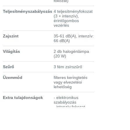
fokozat)
Teljesítményszabályozás
4 teljesítményfokozat
(3 + intenzív),
érintőgombos
vezérlés
Zajszint
35-61 dB(A), intenzív:
66 dB(A)
Világítás
2 db halogénlámpa
(20 W)
Szűrő
3 fém zsírszűrő
Üzemmód
filteres keringtetés
vagy elvezetési
lehetőség
Extra tulajdonságok
- elektronikus
szabályozás
- intenzív fokozat
- változtatható
sebességszabályozás
- zsírszűrőtelítettség-
kijelző
-