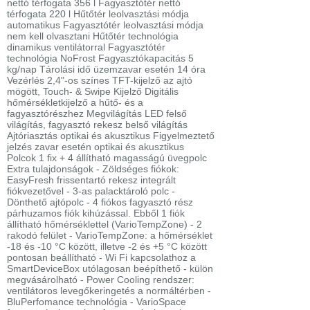
nettó térfogata 356 l Fagyasztótér nettó
térfogata 220 l Hűtőtér leolvasztási módja
automatikus Fagyasztótér leolvasztási módja
nem kell olvasztani Hűtőtér technológia
dinamikus ventilátorral Fagyasztótér
technológia NoFrost Fagyasztókapacitás 5
kg/nap Tárolási idő üzemzavar esetén 14 óra
Vezérlés 2,4"-os színes TFT-kijelző az ajtó
mögött, Touch- & Swipe Kijelző Digitális
hőmérsékletkijelző a hűtő- és a
fagyasztórészhez Megvilágítás LED felső
világítás, fagyasztó rekesz belső világítás
Ajtóriasztás optikai és akusztikus Figyelmeztető
jelzés zavar esetén optikai és akusztikus
Polcok 1 fix + 4 állítható magasságú üvegpolc
Extra tulajdonságok - Zöldséges fiókok:
EasyFresh frissentartó rekesz integrált
fiókvezetővel - 3-as palacktároló polc -
Dönthető ajtópolc - 4 fiókos fagyasztó rész
párhuzamos fiók kihúzással. Ebből 1 fiók
állítható hőmérséklettel (VarioTempZone) - 2
rakodó felület - VarioTempZone: a hőmérséklet
-18 és -10 °C között, illetve -2 és +5 °C között
pontosan beállítható - Wi Fi kapcsolathoz a
SmartDeviceBox utólagosan beépíthető - külön
megvásárolható - Power Cooling rendszer:
ventilátoros levegőkeringetés a normáltérben -
BluPerfomance technológia - VarioSpace