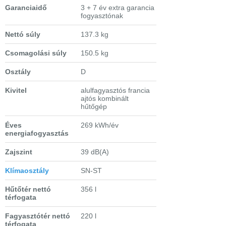
Garanciaidő
3 + 7 év extra garancia
fogyasztónak
Nettó súly
137.3 kg
Csomagolási súly
150.5 kg
Osztály
D
Kivitel
alulfagyasztós francia
ajtós kombinált
hűtőgép
Éves
269 kWh/év
energiafogyasztás
Zajszint
39 dB(A)
Klímaosztály
SN-ST
Hűtőtér nettó
356 l
térfogata
Fagyasztótér nettó
220 l
térfogata