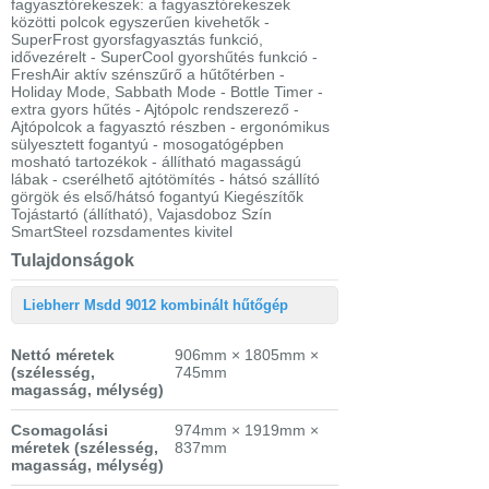
fagyasztórekeszek: a fagyasztórekeszek
közötti polcok egyszerűen kivehetők -
SuperFrost gyorsfagyasztás funkció,
idővezérelt - SuperCool gyorshűtés funkció -
FreshAir aktív szénszűrő a hűtőtérben -
Holiday Mode, Sabbath Mode - Bottle Timer -
extra gyors hűtés - Ajtópolc rendszerező -
Ajtópolcok a fagyasztó részben - ergonómikus
sülyesztett fogantyú - mosogatógépben
mosható tartozékok - állítható magasságú
lábak - cserélhető ajtótömítés - hátsó szállító
görgök és első/hátsó fogantyú Kiegészítők
Tojástartó (állítható), Vajasdoboz Szín
SmartSteel rozsdamentes kivitel
Tulajdonságok
Liebherr Msdd 9012 kombinált hűtőgép
Nettó méretek
906mm × 1805mm ×
(szélesség,
745mm
magasság, mélység)
Csomagolási
974mm × 1919mm ×
méretek
(szélesség,
837mm
magasság, mélység)