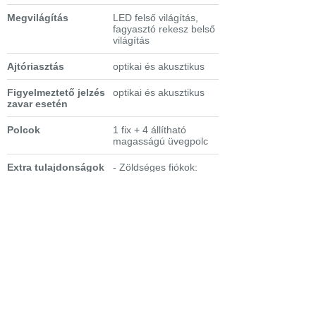
Megvilágítás
LED felső világítás,
fagyasztó rekesz belső
világítás
Ajtóriasztás
optikai és akusztikus
Figyelmeztető jelzés
optikai és akusztikus
zavar esetén
Polcok
1 fix + 4 állítható
magasságú üvegpolc
Extra tulajdonságok
- Zöldséges fiókok:
EasyFresh
frissentartó
rekesz integrált
fiókvezetővel
- 3-as palacktároló polc
- Dönthető ajtópolc
- 4 fiókos fagyasztó
rész párhuzamos fiók
kihúzással. Ebből 1 fiók
állítható hőmérséklettel
(VarioTempZone)
- 2 rakodó felület
- VarioTempZone: a
hőmérséklet -18 és -10