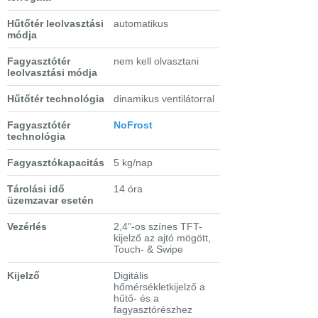
Hűtőtér leolvasztási
automatikus
módja
Fagyasztótér
nem kell olvasztani
leolvasztási módja
Hűtőtér technológia
dinamikus ventilátorral
Fagyasztótér
NoFrost
technológia
Fagyasztókapacitás
5 kg/nap
Tárolási idő
14 óra
üzemzavar esetén
Vezérlés
2,4"-os színes TFT-
kijelző az ajtó mögött,
Touch- & Swipe
Kijelző
Digitális
hőmérsékletkijelző a
hűtő- és a
fagyasztórészhez