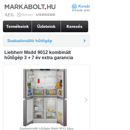
Kosár
A kosár üres
Termékeink
Üzleteink
Keresés
Szabadonálló hűtőgép
Liebherr Msdd 9012 kombinált
hűtőgép 3 + 7 év extra garancia
Szabadonálló hűtőgép Msdd 9012 képe