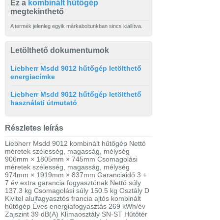
Ez a
kombinált hűtőgép
megtekinthető
A termék jelenleg egyik márkaboltunkban sincs kiállítva.
Letölthető dokumentumok
Liebherr Msdd 9012 hűtőgép letölthető
energiacímke
Liebherr Msdd 9012 hűtőgép letölthető
használati útmutató
Részletes leírás
Liebherr Msdd 9012 kombinált hűtőgép Nettó
méretek szélesség, magasság, mélység
906mm × 1805mm × 745mm Csomagolási
méretek szélesség, magasság, mélység
974mm × 1919mm × 837mm Garanciaidő 3 +
7 év extra garancia fogyasztónak Nettó súly
137.3 kg Csomagolási súly 150.5 kg Osztály D
Kivitel alulfagyasztós francia ajtós kombinált
hűtőgép Éves energiafogyasztás 269 kWh/év
Zajszint 39 dB(A) Klímaosztály SN-ST Hűtőtér