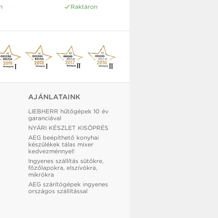
n
Raktáron
AJÁNLATAINK
LIEBHERR hűtőgépek 10 év
garanciával
NYÁRI KÉSZLET KISÖPRÉS
AEG beépíthető konyhai
készülékek tálas mixer
kedvezménnyel!
Ingyenes szállítás sütőkre,
főzőlapokra, elszívókra,
mikrókra
AEG szárítógépek ingyenes
országos szállítással