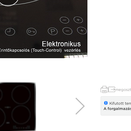
megoszt
Kifutott te
A forgalmazás