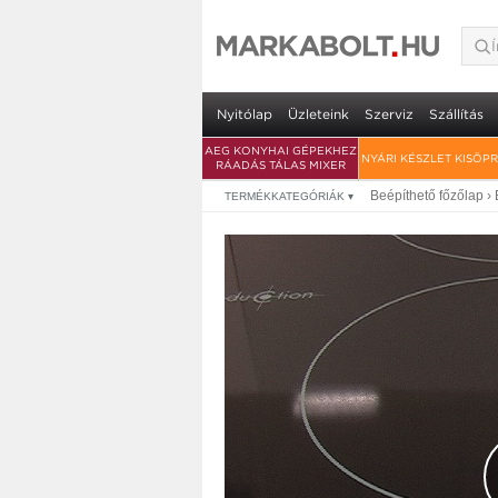
Nyitólap
Üzleteink
Szerviz
Szállítás
AEG KONYHAI GÉPEKHEZ
NYÁRI KÉSZLET KISÖP
RÁADÁS TÁLAS MIXER
Beépíthető főzőlap
›
TERMÉKKATEGÓRIÁK
▾