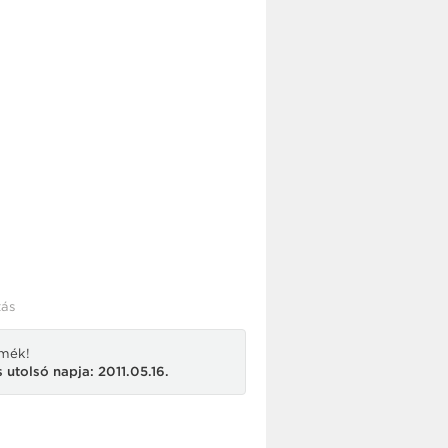
ás
rmék!
 utolsó napja: 2011.05.16.