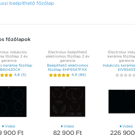
si beépíthető főzőlap
os főzőlapok
rolux indukciós
Electrolux beépíthető
Electrolux ind
ia főzőlap 2 év
elektromos főzőlap 2 év
kerámia főzőla
garancia
garancia
garancia
ós kerámia főzőlap
Beépíthető elektromos
Indukciós kerámia
IB60420CK
főzőlap EHF6547FXK
EIV85453
4,8
(
5
)
4,9
(
86
)
Videó
Videó
Videó
9 900 Ft
82 900 Ft
226 900