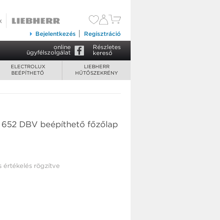
Bejelentkezés
Regisztráció
online
Részletes
ügyfélszolgálat
kereső
ELECTROLUX
LIEBHERR
BEÉPÍTHETŐ
HŰTŐSZEKRÉNY
 652 DBV beépíthető főzőlap
s értékelés rögzítve