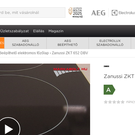
Üzletszabályzat
Elállás
Magazin
AEG
AEG
ELECTROLUX
RÉS
SZABADONÁLLÓ
BEÉPÍTHETŐ
SZABADONÁLLÓ
Beépíthető elektromos főzőlap
›
Zanussi ZKT 652 DBV
Zanussi ZKT
A
ninc