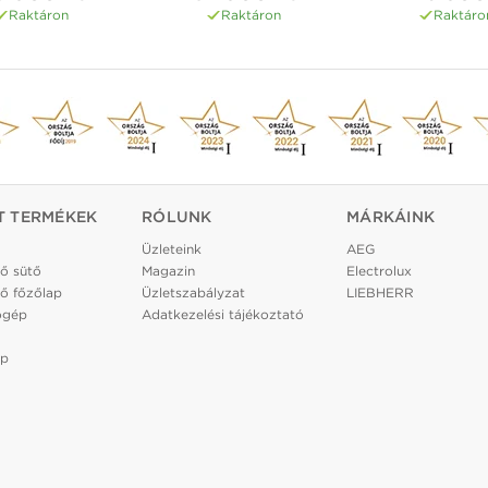
Raktáron
Raktáron
Raktáro
T TERMÉKEK
RÓLUNK
MÁRKÁINK
Üzleteink
AEG
ő sütő
Magazin
Electrolux
ő főzőlap
Üzletszabályzat
LIEBHERR
ógép
Adatkezelési tájékoztató
ép