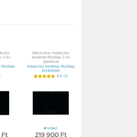
ukciós
Electrolux indukciós
p 2 év
kerámia főzőlap 2 év
garancia
 főzőlap
Indukciós kerámia főzőlap
EIV84550
5,0
(
1
)
Videó
 Ft
219 900 Ft