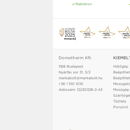
Raktáron
Domotherm Kft.
KIEMEL
1188 Budapest
Hűtőgép
Nyárfás sor 31. 3/2
Beépíthet
markabolt@markabolt.hu
Beépíthet
+36 1 510 1010
Mosogat
Adószám: 12230338-2-43
Mosógép
Szárítóg
Tűzhely
Porszívó