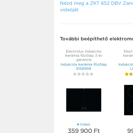
Nézd meg a ZKT 652 DBV Zanus
videóját
További beépíthető elektrom
Electrolux indukciós
Elect
kerámia főzőlap 3 év
kerám
garancia
Indukciós kerámia főzőlap
Indukci
EIS8959
L
Videó
359 900 Ft
9