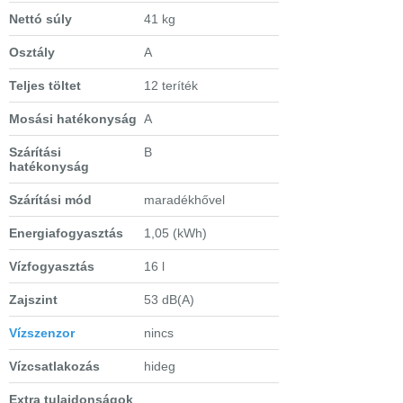
Nettó súly
41 kg
Osztály
A
Teljes töltet
12 teríték
Mosási hatékonyság
A
Szárítási
B
hatékonyság
Szárítási mód
maradékhővel
Energiafogyasztás
1,05 (kWh)
Vízfogyasztás
16 l
Zajszint
53 dB(A)
Vízszenzor
nincs
Vízcsatlakozás
hideg
Extra tulajdonságok