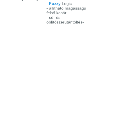
-
Fuzzy
Logic
- állítható magasságú
felső kosár
- só- és
öblítőszerutántöltés-
kijelzés
- féltöltet
- 89 perces intenzív
program
-
Fontosabb
programok:
- Normál program 65°C
- Intenzív 70°C
- Normál Bio 50°C +
előmosogatás
- 30 perces 65°C
gyorsprogram
- öblítés és tartás
Bejelentkezés
Elfelejtett jelszó
Regisztráció
Link a teljes oldalra
Nyitólap
Üzletszabályzat
Elállás