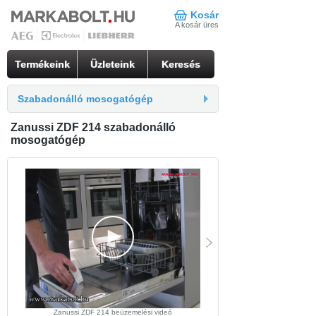
Kosár
A kosár üres
Termékeink
Üzleteink
Keresés
Szabadonálló mosogatógép
Zanussi ZDF 214 szabadonálló
mosogatógép
Zanussi ZDF 214 beüzemelési videó
Szabadonálló mosogatógép