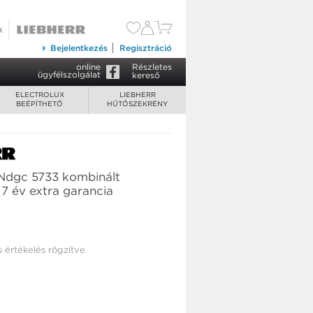
79 990 Ft
Kosárba tesz
Bejelentkezés
Regisztráció
online
Részletes
ügyfélszolgálat
kereső
ELECTROLUX
LIEBHERR
BEÉPÍTHETŐ
HŰTŐSZEKRÉNY
Ndgc 5733 kombinált
7 év extra garancia
s értékelés rögzítve