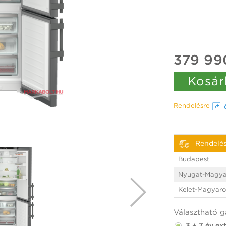
379 99
Kosár
Rendelésre
Rendelé
Budapest
Nyugat-Magya
Kelet-Magyaro
Választható g
3 + 7 év ex