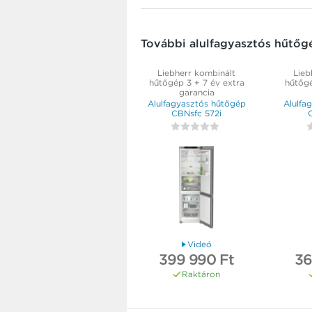
További alulfagyasztós hűtőg
Liebherr kombinált
Lieb
hűtőgép 3 + 7 év extra
hűtőgé
garancia
Alulfagyasztós hűtőgép
Alulfa
CBNsfc 572i
Videó
399 990 Ft
36
Raktáron