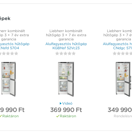
épek
herr kombinált
Liebherr kombinált
Liebherr komb
p 3 + 7 év extra
hűtőgép 3 + 7 év extra
hűtőgép 3 + 7 é
garancia
garancia
garancia
gyasztós hűtőgép
Alulfagyasztós hűtőgép
Alulfagyasztós 
CNsfd 5704
KGBNsf 52Vc23
CNdgc 571
Videó
9 990 Ft
369 990 Ft
349 990
Raktáron
Raktáron
Rendelésr