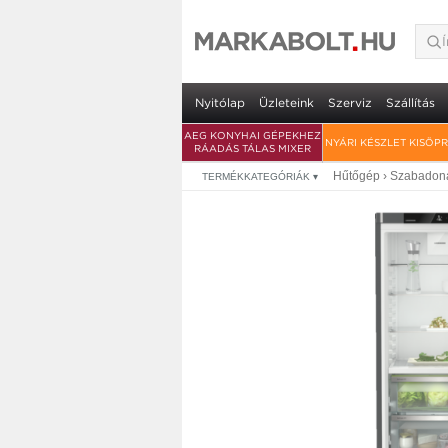
Liebherr CBNdgc 5
extra garancia
- PowerCool rendszer - VarioSpace fa
Nyitólap
Üzleteink
Szerviz
Szállítás
AEG KONYHAI GÉPEKHEZ
NYÁRI KÉSZLET KISÖP
RÁADÁS TÁLAS MIXER
Hűtőgép
›
Szabadoná
TERMÉKKATEGÓRIÁK
▾