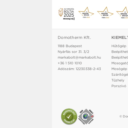
Domotherm Kft.
KIEMEL
1188 Budapest
Hűtőgép
Nyárfás sor 31. 3/2
Beépíthet
markabolt@markabolt.hu
Beépíthet
+36 1 510 1010
Mosogat
Adószám: 12230338-2-43
Mosógép
Szárítóg
Tűzhely
Porszívó
© Dom