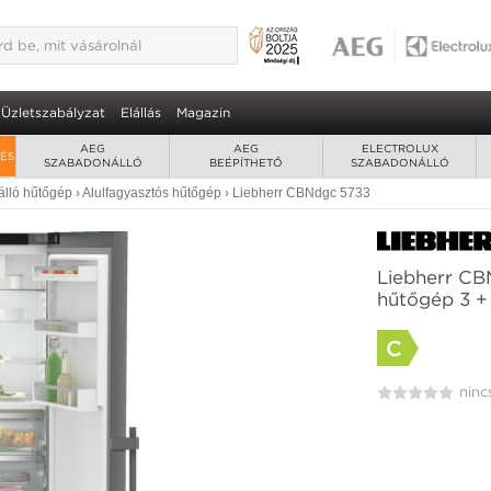
733 kombinált hűtőgép 3 + 7 év
3
gyasztórekeszek - 2 db BioFresh rekesz
Üzletszabályzat
Elállás
Magazin
AEG
AEG
ELECTROLUX
RÉS
SZABADONÁLLÓ
BEÉPÍTHETŐ
SZABADONÁLLÓ
lló hűtőgép
›
Alulfagyasztós hűtőgép
›
Liebherr CBNdgc 5733
Liebherr CB
hűtőgép 3 + 
C
ninc