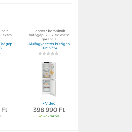
inált
Liebherr kombinált
v extra
hűtőgép 3 + 7 év extra
garancia
hűtőgép
Alulfagyasztós hűtőgép
3
CNc 5724
Videó
 Ft
398 990 Ft
e
Raktáron