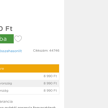
0 Ft
ba
Cikkszám: 44746
össze­hasonlít
sre
8 990 Ft
rország
8 990 Ft
rszág
8 990 Ft
arancia
tra gyártói garancia fogyasztónak