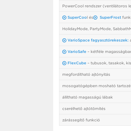
PowerCool rendszer (ventilátoros 
SuperCoo
l és
SuperFrost
funk
HolidayMode, PartyMode, Sabbath
VarioSpace fagyasztórekeszek:
a
VarioSafe
– kétféle magasságban 
FlexCube
– tubusok, tasakok, ki
megfordítható ajtónyitás
mosogatógépben mosható tartoz
állítható magasságú lábak
cserélhető ajtótömítés
zárássegítő funkció