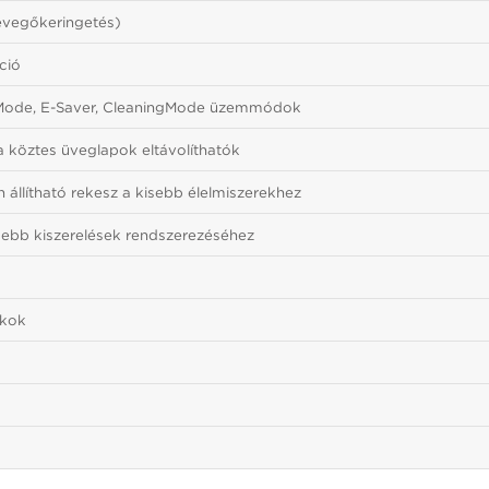
levegőkeringetés)
ció
Mode, E-Saver, CleaningMode üzemmódok
 köztes üveglapok eltávolíthatók
állítható rekesz a kisebb élelmiszerekhez
sebb kiszerelések rendszerezéséhez
ékok