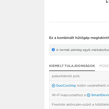
Ez a
kombinált hűtőgép
megtekinth
A termék jelenleg egyik márkaboltunk
KIEMELT TULAJDONSÁGOK
MŰSZ
palacktároló polc
DuoCooling
: külön vezérelhető 
Wi-Fi kapcsolathoz a
SmartDevi
FreshAir aktívszén-szűrő a hűtőtér