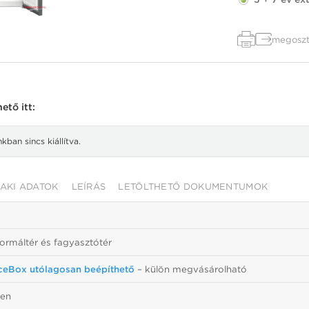
megoszt
ető itt:
ban sincs kiállítva.
AKI ADATOK
LEÍRÁS
LETÖLTHETŐ DOKUMENTUMOK
normáltér és fagyasztótér
ceBox utólagosan beépíthető
– külön megvásárolható
ben