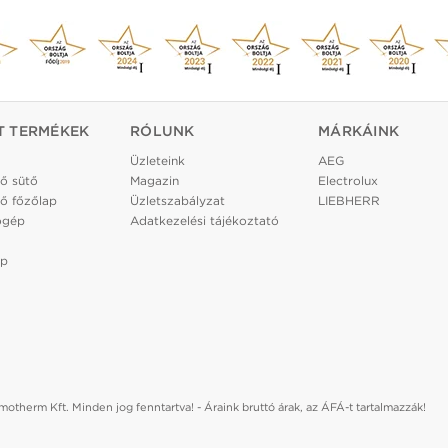
T TERMÉKEK
RÓLUNK
MÁRKÁINK
Üzleteink
AEG
ő sütő
Magazin
Electrolux
ő főzőlap
Üzletszabályzat
LIEBHERR
ógép
Adatkezelési tájékoztató
ép
otherm Kft. Minden jog fenntartva! - Áraink bruttó árak, az ÁFÁ-t tartalmazzák!