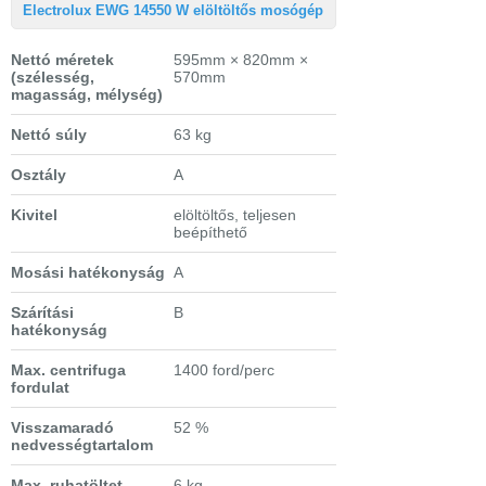
Electrolux EWG 14550 W elöltöltős mosógép
Nettó méretek
595mm × 820mm ×
(szélesség,
570mm
magasság, mélység)
Nettó súly
63 kg
Osztály
A
Kivitel
elöltöltős, teljesen
beépíthető
Mosási hatékonyság
A
Szárítási
B
hatékonyság
Max. centrifuga
1400 ford/perc
fordulat
Visszamaradó
52 %
nedvességtartalom
Max. ruhatöltet
6 kg