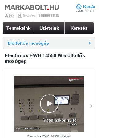
Kosár
A kosár üres
Termékeink
Üzleteink
Keresés
Elöltöltős mosógép
Electrolux EWG 14550 W elöltöltős
mosógép
Electrolux EWG 14550 Wvideó