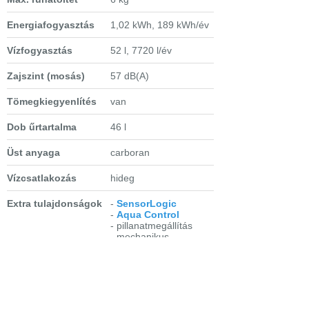
Energiafogyasztás
1,02 kWh, 189 kWh/év
Vízfogyasztás
52 l, 7720 l/év
Zajszint (mosás)
57 dB(A)
Tömegkiegyenlítés
van
Dob űrtartalma
46 l
Üst anyaga
carboran
Vízcsatlakozás
hideg
Extra tulajdonságok
-
SensorLogic
-
Aqua Control
- pillanatmegállítás
- mechanikus
gyerekzár
- áramszünet memória
funkció
- LCD-kijelző -
idővisszajelzés
- programokhoz