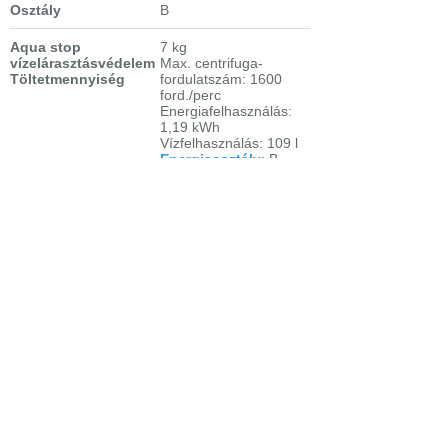
Osztály
B
Aqua stop
7 kg
vízelárasztásvédelem
Max. centrifuga-
Töltetmennyiség
fordulatszám: 1600
ford./perc
Energiafelhasználás:
1,19 kWh
Vízfelhasználás: 109 l
Energiaosztály
: B
Mosási hatékonyság: A
Méretek (mag. x szél. x
mély.): 85 x 60 x 63 cm
Bejelentkezés
Elfelejtett jelszó
Regisztráció
Link a teljes oldalra
Nyitólap
Üzletszabályzat
Elállás
Szállítás
Szerviz
Adatvédelem
Magazin