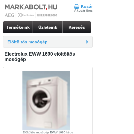
Kosár
A kosár üres
Termékeink
Üzleteink
Keresés
Elöltöltős mosógép
Electrolux EWW 1690 elöltöltős
mosógép
Elöltöltős mosógép EWW 1690 képe