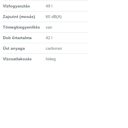
Vízfogyasztás
49 l
Zajszint (mosás)
60 dB(A)
Tömegkiegyenlítés
van
Dob űrtartalma
42 l
Üst anyaga
carboran
Vízcsatlakozás
hideg
Extra tulajdonságok
- hőfokszabályozás
külön kapcsolóval
- pillanatmegállítás
- mechanikus
gyerekzár
- áramszünet memória
funkció
- 180 fokig nyitható ajtó
-
késleltetett indítás
- Fontosabb
programok: Pamut,
Műszál, Finom mosás,
Kézi mosás, Kézi hideg