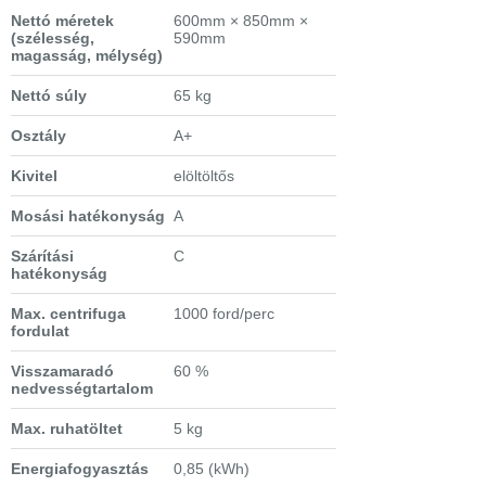
Nettó méretek
600mm × 850mm ×
(szélesség,
590mm
magasság, mélység)
Nettó súly
65 kg
Osztály
A+
Kivitel
elöltöltős
Mosási hatékonyság
A
Szárítási
C
hatékonyság
Max. centrifuga
1000 ford/perc
fordulat
Visszamaradó
60 %
nedvességtartalom
Max. ruhatöltet
5 kg
Energiafogyasztás
0,85 (kWh)