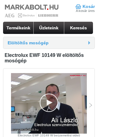
Kosár
A kosár üres
Termékeink
Üzleteink
Keresés
Elöltöltős mosógép
Electrolux EWF 10149 W elöltöltős
mosógép
Electrolux EWF 10149 W beüzemelési videó