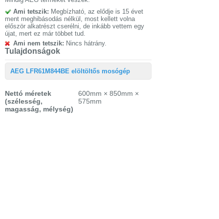
Ami tetszik:
Megbízható, az elődje is 15 évet
ment meghibásodás nélkül, most kellett volna
először alkatrészt cserélni, de inkább vettem egy
újat, mert ez már többet tud.
Ami nem tetszik:
Nincs hátrány.
Tulajdonságok
AEG LFR61M844BE elöltöltős mosógép
Nettó méretek
600mm × 850mm ×
(szélesség,
575mm
magasság, mélység)
Csomagolási
640mm × 900mm ×
méretek
(szélesség,
646mm
magasság, mélység)
Garanciaidő
2 év garancia
fogyasztónak
Nettó súly
69.5 kg
Csomagolási súly
71 kg