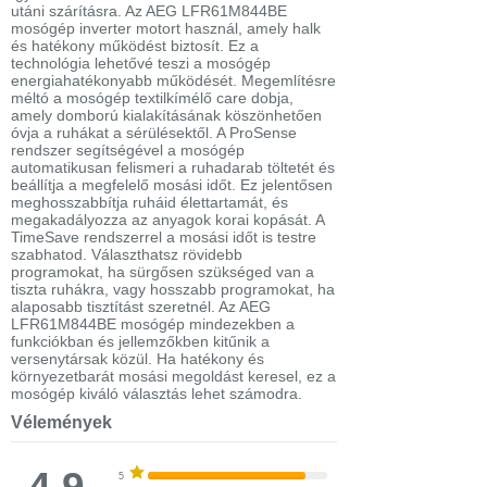
utáni szárításra. Az AEG LFR61M844BE
mosógép inverter motort használ, amely halk
és hatékony működést biztosít. Ez a
technológia lehetővé teszi a mosógép
energiahatékonyabb működését. Megemlítésre
méltó a mosógép textilkímélő care dobja,
amely domború kialakításának köszönhetően
óvja a ruhákat a sérülésektől. A ProSense
rendszer segítségével a mosógép
automatikusan felismeri a ruhadarab töltetét és
beállítja a megfelelő mosási időt. Ez jelentősen
meghosszabbítja ruháid élettartamát, és
megakadályozza az anyagok korai kopását. A
TimeSave rendszerrel a mosási időt is testre
szabhatod. Választhatsz rövidebb
programokat, ha sürgősen szükséged van a
tiszta ruhákra, vagy hosszabb programokat, ha
alaposabb tisztítást szeretnél. Az AEG
LFR61M844BE mosógép mindezekben a
funkciókban és jellemzőkben kitűnik a
versenytársak közül. Ha hatékony és
környezetbarát mosási megoldást keresel, ez a
mosógép kiváló választás lehet számodra.
Vélemények
4,9
5