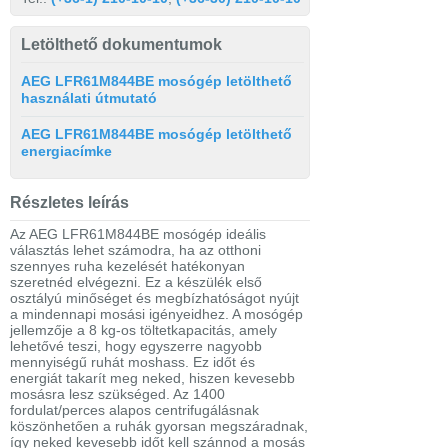
Letölthető dokumentumok
AEG LFR61M844BE mosógép letölthető
használati útmutató
AEG LFR61M844BE mosógép letölthető
energiacímke
Részletes leírás
Az AEG LFR61M844BE mosógép ideális
választás lehet számodra, ha az otthoni
szennyes ruha kezelését hatékonyan
szeretnéd elvégezni. Ez a készülék első
osztályú minőséget és megbízhatóságot nyújt
a mindennapi mosási igényeidhez. A mosógép
jellemzője a 8 kg-os töltetkapacitás, amely
lehetővé teszi, hogy egyszerre nagyobb
mennyiségű ruhát moshass. Ez időt és
energiát takarít meg neked, hiszen kevesebb
mosásra lesz szükséged. Az 1400
fordulat/perces alapos centrifugálásnak
köszönhetően a ruhák gyorsan megszáradnak,
így neked kevesebb időt kell szánnod a mosás