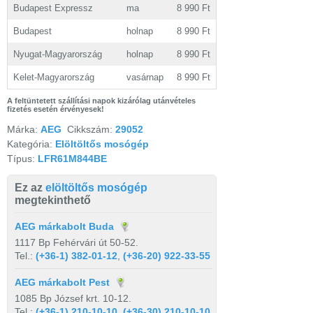
Budapest Expressz
ma
8 990 Ft
Budapest
holnap
8 990 Ft
Nyugat-Magyarország
holnap
8 990 Ft
Kelet-Magyarország
vasárnap
8 990 Ft
A feltüntetett szállítási napok kizárólag utánvételes
fizetés esetén érvényesek!
Márka:
AEG
Cikkszám:
29052
Kategória:
Elöltöltős mosógép
Típus:
LFR61M844BE
Ez az
elöltöltős mosógép
megtekinthető
AEG márkabolt Buda
1117 Bp Fehérvári út 50-52.
Tel.:
(+36-1) 382-01-12
,
(+36-20) 922-33-55
AEG márkabolt Pest
1085 Bp József krt. 10-12.
Tel.:
(+36-1) 210-10-10
,
(+36-30) 210-10-10