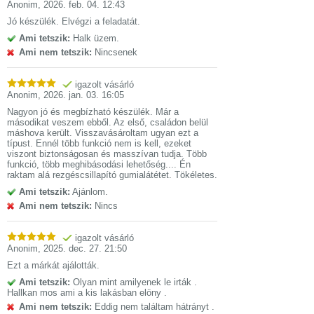
Anonim
,
2026. feb. 04. 12:43
Jó készülék. Elvégzi a feladatát.
Ami tetszik:
Halk üzem.
Ami nem tetszik:
Nincsenek
igazolt vásárló
Anonim
,
2026. jan. 03. 16:05
Nagyon jó és megbízható készülék. Már a
másodikat veszem ebből. Az első, családon belül
máshova került. Visszavásároltam ugyan ezt a
típust. Ennél több funkció nem is kell, ezeket
viszont biztonságosan és masszívan tudja. Több
funkció, több meghibásodási lehetőség.... Én
raktam alá rezgéscsillapító gumialátétet. Tökéletes.
Ami tetszik:
Ajánlom.
Ami nem tetszik:
Nincs
igazolt vásárló
Anonim
,
2025. dec. 27. 21:50
Ezt a márkát ajálották.
Ami tetszik:
Olyan mint amilyenek le irták .
Hallkan mos ami a kis lakásban elöny .
Ami nem tetszik:
Eddig nem találtam hátrányt .