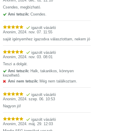
Anonim
,
2024. dec. 02. 22:10
Csendes, megbízható.
Ami tetszik:
Csendes.
igazolt vásárló
Anonim
,
2024. nov. 07. 11:55
saját igényemhez igazodva választottam, nekem jó
igazolt vásárló
Anonim
,
2024. nov. 03. 08:01
Teszi a dolgát.
Ami tetszik:
Halk, takarékos, könnyen
kezelhető.
Ami nem tetszik:
Még nem találkoztam.
igazolt vásárló
Anonim
,
2024. szep. 06. 10:53
Nagyon jó!
igazolt vásárló
Anonim
,
2024. máj. 29. 12:03
Mindig AEG terméket veszek.