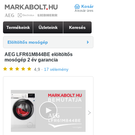
Kosár
A kosár üres
Termékeink
Üzleteink
Keresés
Elöltöltős mosógép
AEG LFR61M844BE elöltöltős
mosógép 2 év garancia
4,9 ·
17 vélemény