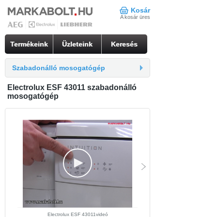
Kosár
A kosár üres
Termékeink
Üzleteink
Keresés
Szabadonálló mosogatógép
Electrolux ESF 43011 szabadonálló
mosogatógép
Electrolux ESF 43011videó