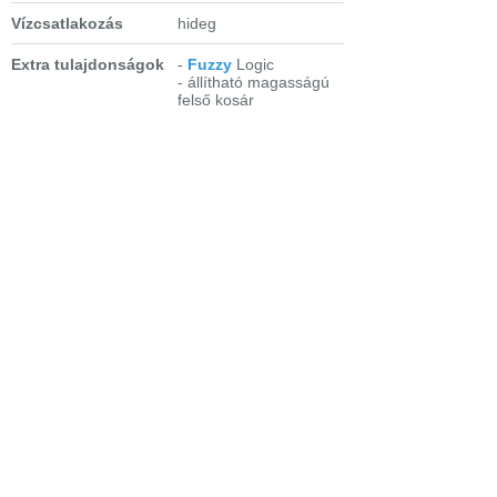
Vízcsatlakozás
hideg
Extra tulajdonságok
-
Fuzzy
Logic
- állítható magasságú
felső kosár
- só- és
öblítőszerutántöltés-
kijelzés
- féltöltet
- Fontosabb
programok:
- Normál program 65°C
- Intenzív 70°C
- Normál Bio 50°C +
előmosogatás
- 30 perces 60°C
gyorsprogram
- öblítés és tartás
Bejelentkezés
Elfelejtett jelszó
Regisztráció
Link a teljes oldalra
Nyitólap
Üzletszabályzat
Elállás