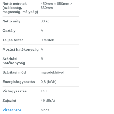
Nettó méretek
450mm × 850mm ×
(szélesség,
630mm
magasság, mélység)
Nettó súly
38 kg
Osztály
A
Teljes töltet
9 teríték
Mosási hatékonyság
A
Szárítási
B
hatékonyság
Szárítási mód
maradékhővel
Energiafogyasztás
0,8 (kWh)
Vízfogyasztás
14 l
Zajszint
49 dB(A)
Vízszenzor
nincs