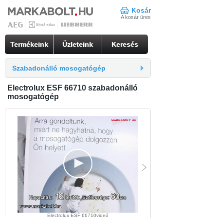
Kosár
A kosár üres
Termékeink
Üzleteink
Keresés
Szabadonálló mosogatógép
Electrolux ESF 66710 szabadonálló
mosogatógép
Electrolux ESF 66710videó