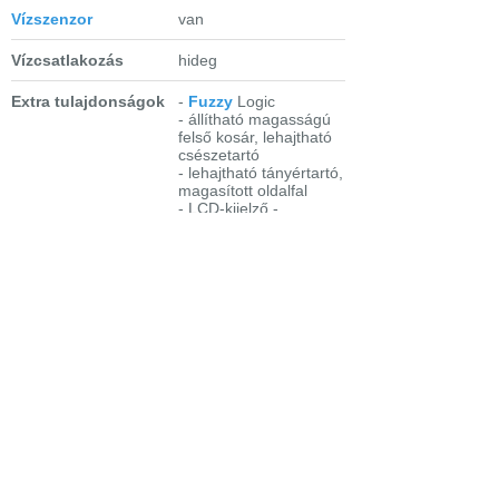
Vízszenzor
van
Vízcsatlakozás
hideg
Extra tulajdonságok
-
Fuzzy
Logic
- állítható magasságú
felső kosár, lehajtható
csészetartó
- lehajtható tányértartó,
magasított oldalfal
- LCD-kijelző -
idővisszajelzés
- só- és
öblítőszerutántöltés-
kijelzés
- 3 in 1 opció
-
késleltetett indítás
Fontosabb
- Automatikus program
programok
45-70°C
- Intenzív 70°C
- Normál Bio 50°C +
előmosogatás
- 30 perces 60°C
gyorsprogram
- öblítés és tartás