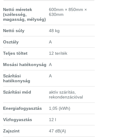
Nettó méretek
600mm × 850mm ×
(szélesség,
630mm
magasság, mélység)
Nettó súly
48 kg
Osztály
A
Teljes töltet
12 teríték
Mosási hatékonyság
A
Szárítási
A
hatékonyság
Szárítási mód
aktív szárítás,
rekondenzációval
Energiafogyasztás
1,05 (kWh)
Vízfogyasztás
12 l
Zajszint
47 dB(A)