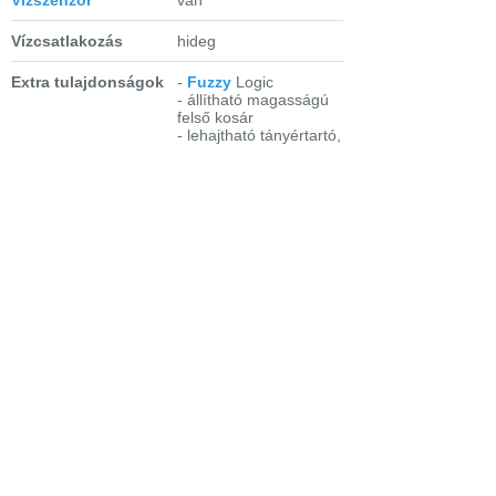
Vízcsatlakozás
hideg
Extra tulajdonságok
-
Fuzzy
Logic
- állítható magasságú
felső kosár
- lehajtható tányértartó,
borospohár tartó
- LCD-kijelző -
idővisszajelzés
só- és
- Automatikus program
öblítőszerutántöltés-
50-65°C
kijelzés
- Intenzív 70°C
- Aqua-Control
- Normál Bio 50°C +
funkció
előmosogatás
- 3 in 1 opció
- 30 perces 60°C
-
késleltetett indítás
gyorsprogram
- Fontosabb
- öblítés és tartás
programok
- Speciális opció 3 az
1-ben (3in1)
Bejelentkezés
Elfelejtett jelszó
Regisztráció
Link a teljes oldalra