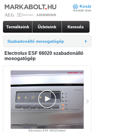
Kosár
A kosár üres
Termékeink
Üzleteink
Keresés
Szabadonálló mosogatógép
Electrolux ESF 66020 szabadonálló
mosogatógép
Electrolux ESF 66020videó