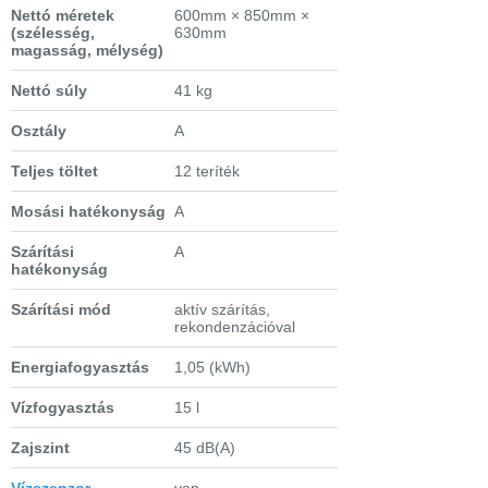
Nettó méretek
600mm × 850mm ×
(szélesség,
630mm
magasság, mélység)
Nettó súly
41 kg
Osztály
A
Teljes töltet
12 teríték
Mosási hatékonyság
A
Szárítási
A
hatékonyság
Szárítási mód
aktív szárítás,
rekondenzációval
Energiafogyasztás
1,05 (kWh)
Vízfogyasztás
15 l
Zajszint
45 dB(A)
Vízszenzor
van