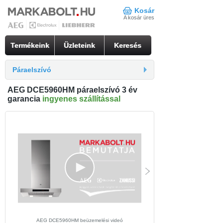
Kosár
A kosár üres
Termékeink
Üzleteink
Keresés
Páraelszívó
AEG DCE5960HM páraelszívó 3 év
garancia
ingyenes szállítással
AEG DCE5960HM beüzemelési videó