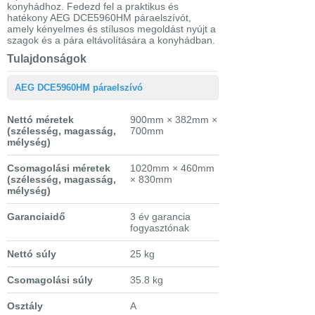
konyhádhoz. Fedezd fel a praktikus és
hatékony AEG DCE5960HM páraelszívót,
amely kényelmes és stílusos megoldást nyújt a
szagok és a pára eltávolítására a konyhádban.
Tulajdonságok
AEG DCE5960HM páraelszívó
Nettó méretek
900mm × 382mm ×
(szélesség, magasság,
700mm
mélység)
Csomagolási méretek
1020mm × 460mm
(szélesség, magasság,
× 830mm
mélység)
Garanciaidő
3 év garancia
fogyasztónak
Nettó súly
25 kg
Csomagolási súly
35.8 kg
Osztály
A