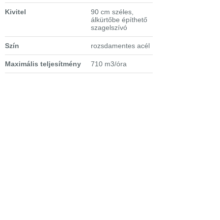
Kivitel
90 cm széles,
álkürtőbe építhető
szagelszívó
Szín
rozsdamentes acél
Maximális teljesítmény
710 m3/óra
Teljesítményszabályozás
3+1 intenzív
fokozat,
elektronikus
nyomógomb
vezérlés
Zajszint (max)
63 dB(A)
Világítás
1 db
fényerőszabályozós
LED
Szűrő
6 zsírszűrős
alumíniumkazetta
Üzemmód
filteres keringtetés
(szénszűrő