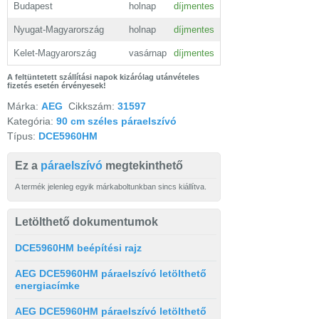
Budapest
holnap
díjmentes
Nyugat-Magyarország
holnap
díjmentes
Kelet-Magyarország
vasárnap
díjmentes
A feltüntetett szállítási napok kizárólag utánvételes
fizetés esetén érvényesek!
Márka:
AEG
Cikkszám:
31597
Kategória:
90 cm széles páraelszívó
Típus:
DCE5960HM
Ez a
páraelszívó
megtekinthető
A termék jelenleg egyik márkaboltunkban sincs kiállítva.
Letölthető dokumentumok
DCE5960HM beépítési rajz
AEG DCE5960HM páraelszívó letölthető
energiacímke
AEG DCE5960HM páraelszívó letölthető