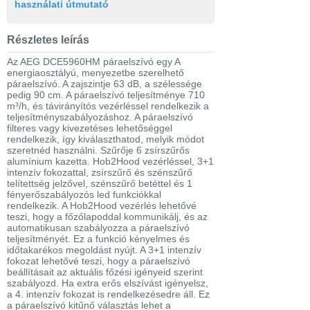
használati útmutató
Részletes leírás
Az AEG DCE5960HM páraelszívó egy A
energiaosztályú, menyezetbe szerelhető
páraelszívó. A zajszintje 63 dB, a szélessége
pedig 90 cm. A páraelszívó teljesítménye 710
m³/h, és távirányítós vezérléssel rendelkezik a
teljesítményszabályozáshoz. A páraelszívó
filteres vagy kivezetéses lehetőséggel
rendelkezik, így kiválaszthatod, melyik módot
szeretnéd használni. Szűrője 6 zsírszűrős
alumínium kazetta. Hob2Hood vezérléssel, 3+1
intenzív fokozattal, zsírszűrő és szénszűrő
telítettség jelzővel, szénszűrő betéttel és 1
fényerőszabályozós led funkciókkal
rendelkezik. A Hob2Hood vezérlés lehetővé
teszi, hogy a főzőlapoddal kommunikálj, és az
automatikusan szabályozza a páraelszívó
teljesítményét. Ez a funkció kényelmes és
időtakarékos megoldást nyújt. A 3+1 intenzív
fokozat lehetővé teszi, hogy a páraelszívó
beállításait az aktuális főzési igényeid szerint
szabályozd. Ha extra erős elszívást igényelsz,
a 4. intenzív fokozat is rendelkezésedre áll. Ez
a páraelszívó kitűnő választás lehet a