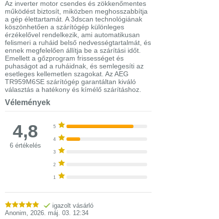
Az inverter motor csendes és zökkenőmentes
működést biztosít, miközben meghosszabbítja
a gép élettartamát. A 3dscan technológiának
köszönhetően a szárítógép különleges
érzékelővel rendelkezik, ami automatikusan
felismeri a ruháid belső nedvességtartalmát, és
ennek megfelelően állítja be a szárítási időt.
Emellett a gőzprogram frissességet és
puhaságot ad a ruháidnak, és semlegesíti az
esetleges kellemetlen szagokat. Az AEG
TR959M6SE szárítógép garantáltan kiváló
választás a hatékony és kímélő szárításhoz.
Vélemények
4,8
5
4
6 értékelés
3
2
1
igazolt vásárló
Anonim
,
2026. máj. 03. 12:34