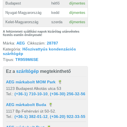
Budapest
hétfő
díjmentes
Nyugat-Magyarország
kedd
díjmentes
Kelet-Magyarország
szerda
díjmentes
A feltüntetett szállítási napok kizárólag utánvételes
fizetés esetén érvényesek!
Márka:
AEG
Cikkszám:
28787
Kategória:
Hőszivattyús kondenzációs
szárítógép
Típus:
TR959M6SE
Ez a
szárítógép
megtekinthető
AEG márkabolt MOM Park
1123 Budapest Alkotás utca 53
Tel.:
(+36-1) 710-10-10
,
(+36-30) 256-32-56
AEG márkabolt Buda
1117 Bp Fehérvári út 50-52.
Tel.:
(+36-1) 382-01-12
,
(+36-20) 922-33-55