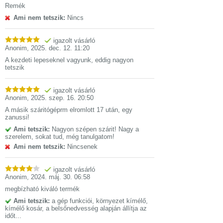
Remék
Ami nem tetszik:
Nincs
igazolt vásárló
Anonim
,
2025. dec. 12. 11:20
A kezdeti lepeseknel vagyunk, eddig nagyon
tetszik
igazolt vásárló
Anonim
,
2025. szep. 16. 20:50
A másik száritógéprm elromlott 17 után, egy
zanussi!
Ami tetszik:
Nagyon szépen szárit! Nagy a
szerelem, sokat tud, még tanulgatom!
Ami nem tetszik:
Nincsenek
igazolt vásárló
Anonim
,
2024. máj. 30. 06:58
megbízható kiváló termék
Ami tetszik:
a gép funkciói, környezet kímélő,
kímélő kosár, a belsőnedvesség alapján állítja az
időt...