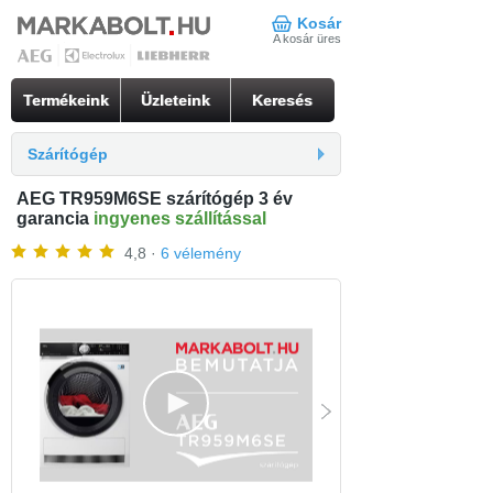
Kosár
A kosár üres
Termékeink
Üzleteink
Keresés
Szárítógép
AEG TR959M6SE szárítógép 3 év
garancia
ingyenes szállítással
4,8 ·
6 vélemény