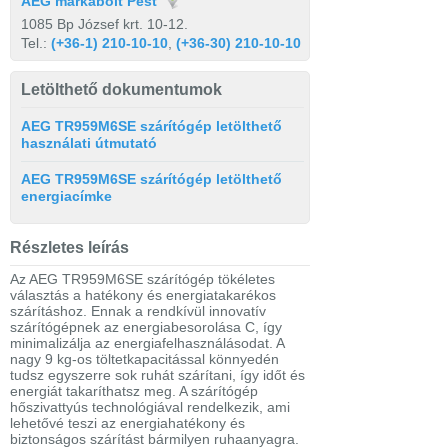
AEG márkabolt Pest
1085 Bp József krt. 10-12.
Tel.:
(+36-1) 210-10-10
,
(+36-30) 210-10-10
Letölthető dokumentumok
AEG TR959M6SE szárítógép letölthető
használati útmutató
AEG TR959M6SE szárítógép letölthető
energiacímke
Részletes leírás
Az AEG TR959M6SE szárítógép tökéletes
választás a hatékony és energiatakarékos
szárításhoz. Ennak a rendkívül innovatív
szárítógépnek az energiabesorolása C, így
minimalizálja az energiafelhasználásodat. A
nagy 9 kg-os töltetkapacitással könnyedén
tudsz egyszerre sok ruhát szárítani, így időt és
energiát takaríthatsz meg. A szárítógép
hőszivattyús technológiával rendelkezik, ami
lehetővé teszi az energiahatékony és
biztonságos szárítást bármilyen ruhaanyagra.