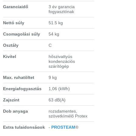
Garanciaidő
3 év garancia
fogyasztónak
Nettó súly
51.5 kg
Csomagolási súly
54 kg
Osztály
C
Kivitel
hőszivattyús
kondenzációs
szárítógép
Max. ruhatöltet
9 kg
Energiafogyasztás
1,06 (kWh)
Zajszint
63 dB(A)
Dob anyaga
rozsdamentes,
szövetkímélő Protex
Extra tulajdonságok
-
PROSTEAM
®
rendszer - kevesebb