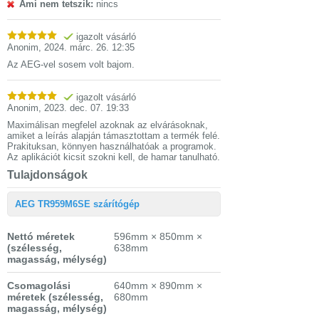
Ami nem tetszik:
nincs
igazolt vásárló
Anonim
,
2024. márc. 26. 12:35
Az AEG-vel sosem volt bajom.
igazolt vásárló
Anonim
,
2023. dec. 07. 19:33
Maximálisan megfelel azoknak az elvárásoknak,
amiket a leírás alapján támasztottam a termék felé.
Prakituksan, könnyen használhatóak a programok.
Az aplikációt kicsit szokni kell, de hamar tanulható.
Tulajdonságok
AEG TR959M6SE szárítógép
Nettó méretek
596mm × 850mm ×
(szélesség,
638mm
magasság, mélység)
Csomagolási
640mm × 890mm ×
méretek
(szélesség,
680mm
magasság, mélység)