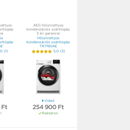
vattyús
AEG hőszivattyús
árítógép
kondenzációs szárítógép
ia
3 év garancia
ús
Hőszivattyús
árítógép
kondenzációs szárítógép
GE
TR719G4E
,0
(
1
)
5,0
(
3
)
Videó
 Ft
254 900 Ft
n
Raktáron