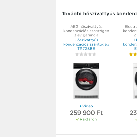
További hőszivattyús kondenz
AEG hőszivattyús
Electr
kondenzációs szárítógép
kondenz
3 év garancia
2
Hőszivattyús
H
kondenzációs szárítógép
kondenz
TR7G8BE
E
Videó
259 900 Ft
23
Raktáron