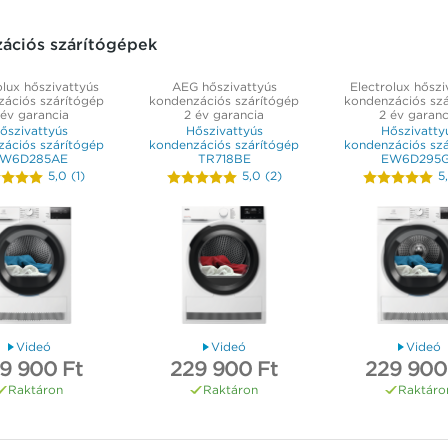
ációs szárítógépek
olux hőszivattyús
AEG hőszivattyús
Electrolux hőszi
ációs szárítógép
kondenzációs szárítógép
kondenzációs sz
 év garancia
2 év garancia
2 év garanc
őszivattyús
Hőszivattyús
Hőszivatty
ációs szárítógép
kondenzációs szárítógép
kondenzációs sz
W6D285AE
TR718BE
EW6D295
5,0
(
1
)
5,0
(
2
)
5
Videó
Videó
Videó
9 900 Ft
229 900 Ft
229 900
Raktáron
Raktáron
Raktáro