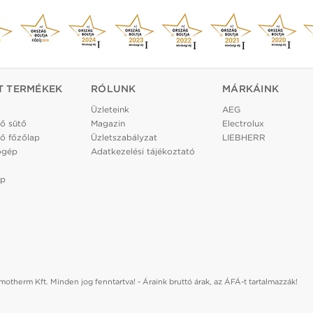
T TERMÉKEK
RÓLUNK
MÁRKÁINK
Üzleteink
AEG
ő sütő
Magazin
Electrolux
ő főzőlap
Üzletszabályzat
LIEBHERR
ógép
Adatkezelési tájékoztató
ép
otherm Kft. Minden jog fenntartva! - Áraink bruttó árak, az ÁFÁ-t tartalmazzák!