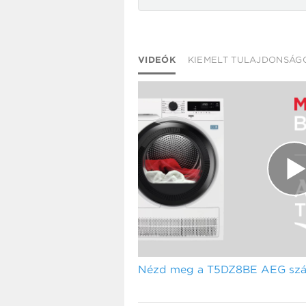
VIDEÓK
KIEMELT TULAJDONSÁG
Nézd meg a T5DZ8BE AEG szár