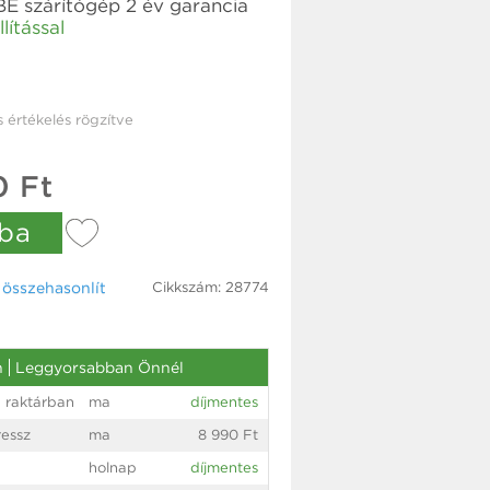
 szárítógép 2 év garancia
lítással
s értékelés rögzítve
0 Ft
ba
Cikkszám: 28774
össze­hasonlít
n
Leggyorsabban Önnél
 raktárban
ma
díjmentes
essz
ma
8 990 Ft
holnap
díjmentes