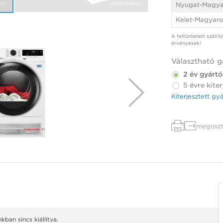
Nyugat-Magya
Kelet-Magyaro
A feltüntetett szállí
érvényesek!
Választható g
2 év gyártó
5 évre kiter
Kiterjesztett gy
megoszt
ban sincs kiállítva.