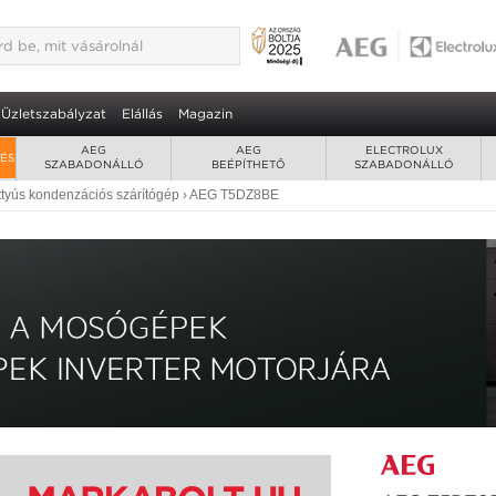
tógép 2 év garancia
ingyenes
ivattyús szárítási technológia
Üzletszabályzat
Elállás
Magazin
AEG
AEG
ELECTROLUX
RÉS
SZABADONÁLLÓ
BEÉPÍTHETŐ
SZABADONÁLLÓ
ttyús kondenzációs szárítógép
›
AEG T5DZ8BE