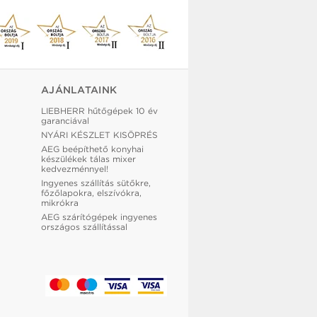
AJÁNLATAINK
LIEBHERR hűtőgépek 10 év
garanciával
NYÁRI KÉSZLET KISÖPRÉS
AEG beépíthető konyhai
készülékek tálas mixer
kedvezménnyel!
Ingyenes szállítás sütőkre,
főzőlapokra, elszívókra,
mikrókra
AEG szárítógépek ingyenes
országos szállítással