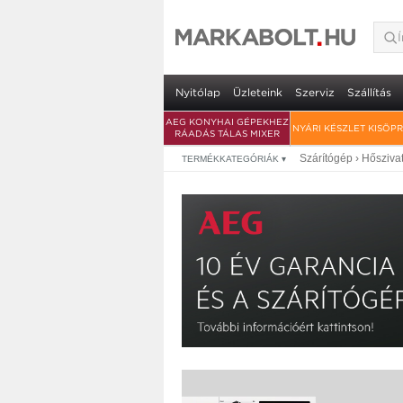
AEG T5DZ8BE szárí
szállítással
• 8 kg töltet • C energiaosztály • hősz
Nyitólap
Üzleteink
Szerviz
Szállítás
AEG KONYHAI GÉPEKHEZ
NYÁRI KÉSZLET KISÖP
RÁADÁS TÁLAS MIXER
Szárítógép
›
Hősziva
TERMÉKKATEGÓRIÁK
▾