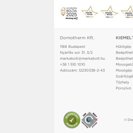
Domotherm Kft.
KIEMEL
1188 Budapest
Hűtőgép
Nyárfás sor 31. 3/2
Beépíthet
markabolt@markabolt.hu
Beépíthet
+36 1 510 1010
Mosogat
Adószám: 12230338-2-43
Mosógép
Szárítóg
Tűzhely
Porszívó
© Dom