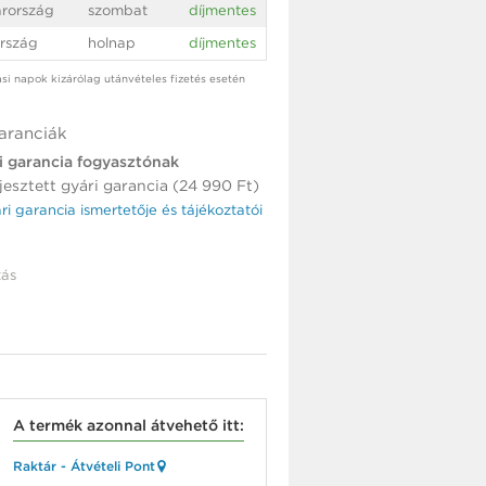
rország
szombat
díjmentes
rszág
holnap
díjmentes
tási napok kizárólag utánvételes fizetés esetén
aranciák
i garancia fogyasztónak
jesztett gyári garancia (24 990 Ft)
ári garancia ismertetője és tájékoztatói
ás
A termék azonnal átvehető itt:
Raktár - Átvételi Pont