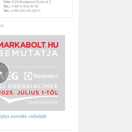
Cím:
1239 Budapest Ócsai út 7.
Tel.:
(+36-1) 510-10-10
Tel.:
(+36-30) 411-00-11
OK
yba sorolás videóját