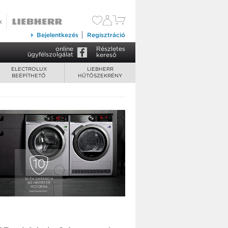
241 900 Ft
Kosárba tesz
Bejelentkezés
Regisztráció
online
Részletes
ügyfélszolgálat
kereső
ELECTROLUX
LIEBHERR
BEÉPÍTHETŐ
HŰTŐSZEKRÉNY