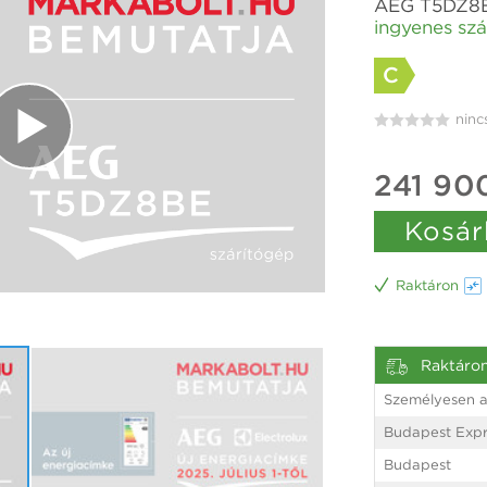
AEG T5DZ8BE
ingyenes szál
C
ninc
241 90
Kosár
Raktáron
Raktáro
Személyesen a
Budapest Expr
Budapest