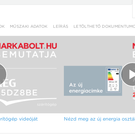
OK
MŰSZAKI ADATOK
LEÍRÁS
LETÖLTHETŐ DOKUMENTUM
ítógép videóját
Nézd meg az új energia osztál