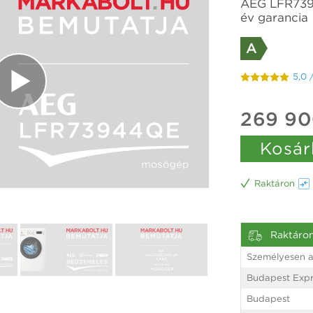
AEG LFR739
év garancia
A
5,0 
269 90
Kosár
Raktáron
Raktáro
Személyesen a
Budapest Expr
Budapest