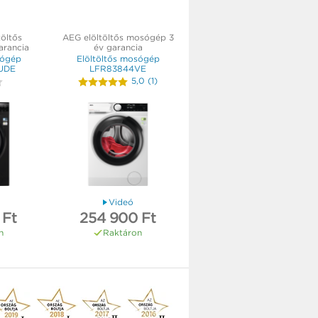
töltős
AEG elöltöltős mosógép 3
arancia
év garancia
sógép
Elöltöltős mosógép
UDE
LFR83844VE
5,0
(
1
)
Videó
 Ft
254 900 Ft
n
Raktáron