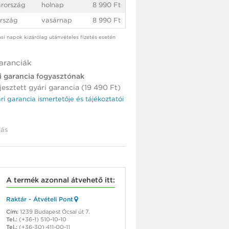
rország
holnap
8 990 Ft
rszág
vasárnap
8 990 Ft
tási napok kizárólag utánvételes fizetés esetén
aranciák
i garancia fogyasztónak
jesztett gyári garancia (19 490 Ft)
ári garancia ismertetője és tájékoztatói
ás
A termék azonnal átvehető itt:
Raktár - Átvételi Pont
Cím:
1239 Budapest Ócsai út 7.
Tel.:
(+36-1) 510-10-10
Tel.:
(+36-30) 411-00-11