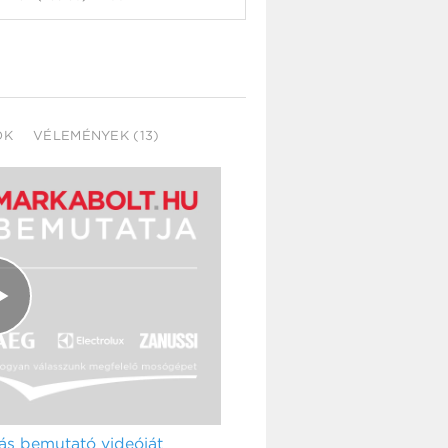
OK
VÉLEMÉNYEK (13)
s bemutató videóját