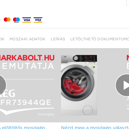
:
OK
MŰSZAKI ADATOK
LEÍRÁS
LETÖLTHETŐ DOKUMENTUM
elöltöltős mosógép
Nézd meg a mosógép választá