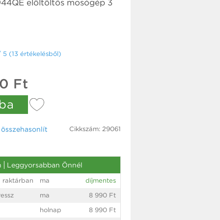
44QE elöltöltős mosógép 3
/ 5 (13 értékelésből)
0 Ft
ba
Cikkszám: 29061
össze­hasonlít
n
Leggyorsabban Önnél
 raktárban
ma
díjmentes
essz
ma
8 990 Ft
holnap
8 990 Ft