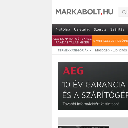
AEG LFR73944QE el
• Energiaosztály: A • ProSteam gőzfu
Nyitólap
Üzleteink
Szerviz
Szállítás
AEG KONYHAI GÉPEKHEZ
NYÁRI KÉSZLET KISÖP
RÁADÁS TÁLAS MIXER
Mosógép
›
Elöltöltő
TERMÉKKATEGÓRIÁK
▾