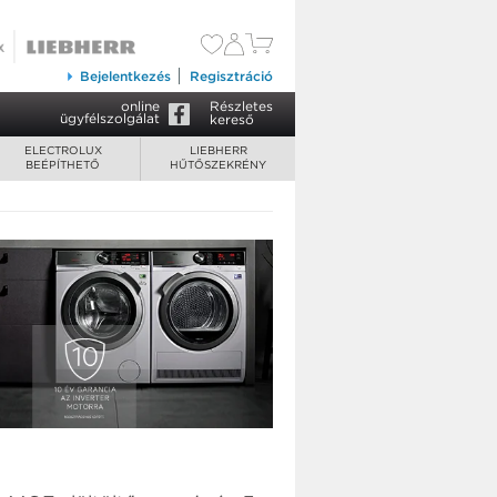
69 900 Ft
Kosárba tesz
Bejelentkezés
Regisztráció
online
Részletes
ügyfélszolgálat
kereső
ELECTROLUX
LIEBHERR
BEÉPÍTHETŐ
HŰTŐSZEKRÉNY