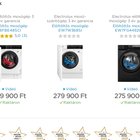
k
ltöltős mosógép 3
Electrolux mosó-
Electrolux elöl
év garancia
szárítógép 3 év garancia
mosógép 3 év g
töltős mosógép
Elöltöltős mosógép
Elöltöltős mo
8FBE48SCI
EW7W368SI
EW7FG4492
5,0
(
3
)
Videó
Videó
Videó
9 900 Ft
279 900 Ft
275 900
Raktáron
Raktáron
Raktáro