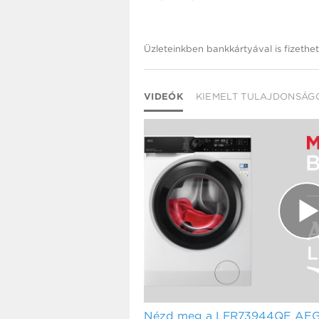
Üzleteinkben bankkártyával is fizethet
VIDEÓK
KIEMELT TULAJDONSÁG
Nézd meg a LFR73944QE AEG 