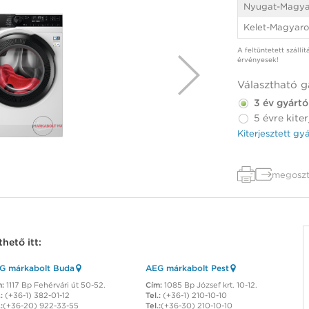
Nyugat-Magya
Kelet-Magyaro
A feltüntetett szállí
érvényesek!
Választható g
3 év gyártó
5 évre kiter
Kiterjesztett gy
megoszt
hető itt:
G márkabolt Buda
AEG márkabolt Pest
m:
1117 Bp Fehérvári út 50-52.
Cím:
1085 Bp József krt. 10-12.
:
(+36-1) 382-01-12
Tel.:
(+36-1) 210-10-10
:
(+36-20) 922-33-55
Tel.:
(+36-30) 210-10-10