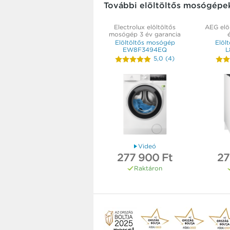
További elöltöltős mosógépe
Electrolux elöltöltős
AEG elö
mosógép 3 év garancia
Elöltöltős mosógép
Elöl
EW8F3494EQ
L
5,0
(
4
)
Videó
277 900 Ft
27
Raktáron