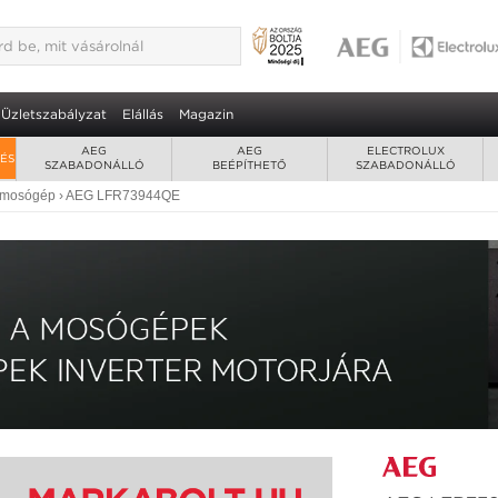
öltöltős mosógép 3 év garancia
2
nkció • AutoDose funkció
Üzletszabályzat
Elállás
Magazin
AEG
AEG
ELECTROLUX
RÉS
SZABADONÁLLÓ
BEÉPÍTHETŐ
SZABADONÁLLÓ
s mosógép
›
AEG LFR73944QE