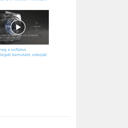
eg a softplus
lógiát bemutató videóját