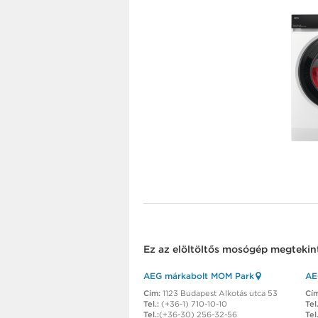
Ez az
elöltöltős mosógép
megtekint
AEG márkabolt MOM Park
AE
Cím:
1123 Budapest Alkotás utca 53
Cí
Tel.:
(+36-1) 710-10-10
Tel.
Tel.:
(+36-30) 256-32-56
Tel.