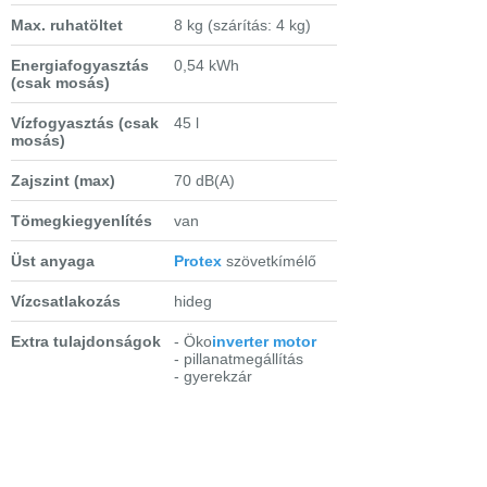
Max. ruhatöltet
8 kg (szárítás: 4 kg)
Energiafogyasztás
0,54 kWh
(csak mosás)
Vízfogyasztás (csak
45 l
mosás)
Zajszint (max)
70 dB(A)
Tömegkiegyenlítés
van
Üst anyaga
Protex
szövetkímélő
Vízcsatlakozás
hideg
Extra tulajdonságok
- Öko
inverter motor
- pillanatmegállítás
- gyerekzár
-
Sensi Care
rendszer
-
DualCare
: a töltethez
igazítja a
hőmérsékletet és a
dobmozgást
- áramszünet memória