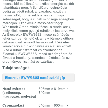
mosási idő beállítására, ezáltal energiát és időt
takaríthatsz meg. A SensiCare technológia
pedig az adott ruhák anyagához igazítja a
mosási időt, hőmérsékletet és centrifuga
sebességet, hogy a ruhák minősége épségben
maradjon. Ezenkívül a mosó-szárítógép
Woolmark Green minősítéssel is rendelkezik,
mely kifejezetten gyapjú ruhákhoz lett tervezve.
Az Electrolux EW7W368SI mosó-szárítógép
fehér színben érhető el, amely bármely otthoni
dekorációval remekül harmonizál. Tökéletes
kombináció a funkcionalitás és a stílus között.
Bízd a ruhák tisztítását és szárítását az
Electrolux EW7W368SI mosó-szárítógépre és
élvezd a hatékony, csendes működést és az
eredményes tisztítást és szárítást.
Tulajdonságok
Electrolux EW7W368SI mosó-szárítógép
Nettó méretek
596mm × 819mm ×
(szélesség,
540mm
magasság, mélység)
Csomagolási
640mm × 900mm ×