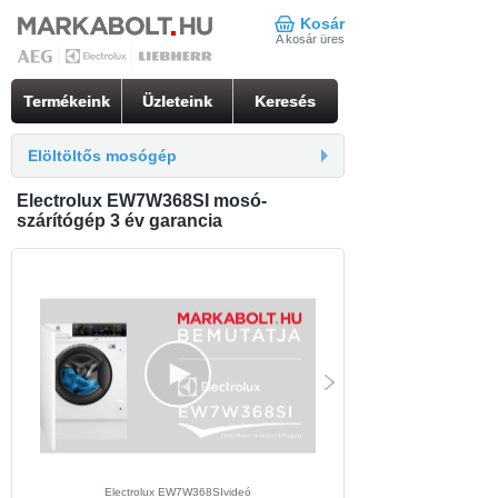
Kosár
A kosár üres
Termékeink
Üzleteink
Keresés
Elöltöltős mosógép
Electrolux EW7W368SI mosó-
szárítógép 3 év garancia
Electrolux EW7W368SIvideó