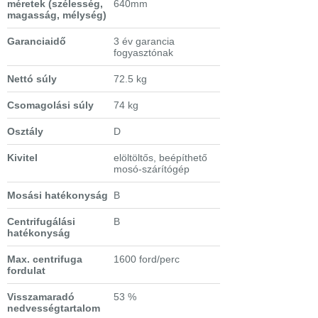
méretek
(szélesség,
640mm
magasság, mélység)
Garanciaidő
3 év garancia
fogyasztónak
Nettó súly
72.5 kg
Csomagolási súly
74 kg
Osztály
D
Kivitel
elöltöltős, beépíthető
mosó-szárítógép
Mosási hatékonyság
B
Centrifugálási
B
hatékonyság
Max. centrifuga
1600 ford/perc
fordulat
Visszamaradó
53 %
nedvességtartalom