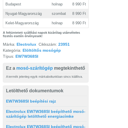
Budapest
holnap
8 990 Ft
Nyugat-Magyarország
szombat
8 990 Ft
Kelet-Magyarország
holnap
8 990 Ft
A feltüntetett szállítási napok kizárólag utánvételes
fizetés esetén érvényesek!
Márka:
Electrolux
Cikkszám:
23951
Kategória:
Elöltöltős mosógép
Típus:
EW7W368SI
Ez a
mosó-szárítógép
megtekinthető
A termék jelenleg egyik márkaboltunkban sincs kiállítva.
Letölthető dokumentumok
EW7W368SI beépítési rajz
Electrolux EW7W368SI beépíthető mosó-
szárítógép letölthető energiacímke
Electrolux EW7W368SI beépíthető mosó-