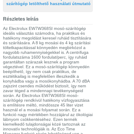
szárítógép letölthető használati útmutató
Részletes leírás
Az Electrolux EW7W368SI mosó-szárítógép
ideális választás számodra, ha praktikus és
hatékony megoldást keresel ruháid tisztítására
és szárítására. A 8 kg mosási és 4 kg szárítási
töltetkapacitással könnyedén megbirkózol a
nagyobb ruhamennyiségekkel is. A centrifuga
fordulatszáma 1600 fordulat/perc, így ruháid
garantáltan szárazak lesznek a program
végeztével. Ez a mosó-szárítógép könnyedén
beépíthető, így nem csak praktikus, de
esztétikailag is megfelelően illeszkedik a
konyhádba vagy a mosókonyhádba. A 70 dBA
zajszint csendes működést biztosít, így nem
zavar téged a mindennapi tevékenységeid
során. Az Electrolux EW7W368SI mosó-
szárítógép rendkívül hatékony vízfogyasztása
is említésre méltó, mindössze 45 liter vizet
használ el a mosási folyamat során. Ez a
funkció nagy mértékben hozzájárul az ökológiai
lábnyom csökkentéséhez. Ezen termék
kiemelkedő tulajdonságai közé tartoznak az
innovatív technológiák is. Az Eco Time
Manager funkció révén lehetőséged van a