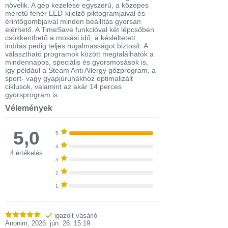
növelik. A gép kezelése egyszerű, a közepes
méretű fehér LED-kijelző piktogramjaival és
érintőgombjaival minden beállítás gyorsan
elérhető. A TimeSave funkcióval két lépcsőben
csökkenthető a mosási idő, a késleltetett
indítás pedig teljes rugalmasságot biztosít. A
választható programok között megtalálhatók a
mindennapos, speciális és gyorsmosások is,
így például a Steam Anti Allergy gőzprogram, a
sport- vagy gyapjúruhákhoz optimalizált
ciklusok, valamint az akár 14 perces
gyorsprogram is.
Vélemények
5,0
5
4
4 értékelés
3
2
1
igazolt vásárló
Anonim
,
2026. jún. 26. 15:19