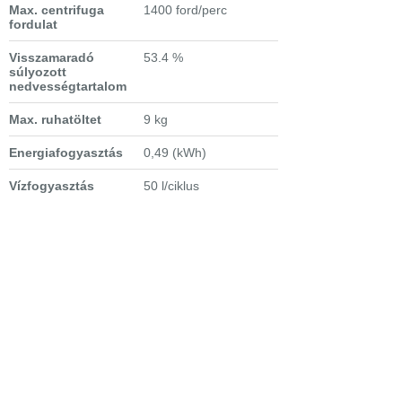
Max. centrifuga
1400 ford/perc
fordulat
Visszamaradó
53.4 %
súlyozott
nedvességtartalom
Max. ruhatöltet
9 kg
Energiafogyasztás
0,49 (kWh)
Vízfogyasztás
50 l/ciklus
Zajszint (max)
76 dB(A)
Dob űrtartalma
68,6 l
Tömegkiegyenlítés
van
Vízcsatlakozás
hideg
Extra tulajdonságok
-
AutoSense
töltetfelismerő rendszer
-
Aqua Control
szenzor a vízelárasztás