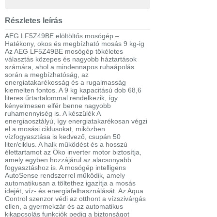
Részletes leírás
AEG LF5Z49BE elöltöltős mosógép –
Hatékony, okos és megbízható mosás 9 kg-ig
Az AEG LF5Z49BE mosógép tökéletes
választás közepes és nagyobb háztartások
számára, ahol a mindennapos ruhaápolás
során a megbízhatóság, az
energiatakarékosság és a rugalmasság
kiemelten fontos. A 9 kg kapacitású dob 68,6
literes űrtartalommal rendelkezik, így
kényelmesen elfér benne nagyobb
ruhamennyiség is. A készülék A
energiaosztályú, így energiatakarékosan végzi
el a mosási ciklusokat, miközben
vízfogyasztása is kedvező, csupán 50
liter/ciklus. A halk működést és a hosszú
élettartamot az Öko inverter motor biztosítja,
amely egyben hozzájárul az alacsonyabb
fogyasztáshoz is. A mosógép intelligens
AutoSense rendszerrel működik, amely
automatikusan a töltethez igazítja a mosás
idejét, víz- és energiafelhasználását. Az Aqua
Control szenzor védi az otthont a vízszivárgás
ellen, a gyermekzár és az automatikus
kikapcsolás funkciók pedig a biztonságot