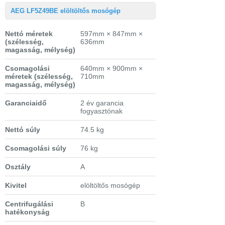
AEG LF5Z49BE elöltöltős mosógép
Nettó méretek
597mm × 847mm ×
(szélesség,
636mm
magasság, mélység)
Csomagolási
640mm × 900mm ×
méretek
(szélesség,
710mm
magasság, mélység)
Garanciaidő
2 év garancia
fogyasztónak
Nettó súly
74.5 kg
Csomagolási súly
76 kg
Osztály
A
Kivitel
elöltöltős mosógép
Centrifugálási
B
hatékonyság