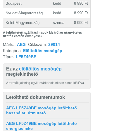
Budapest
kedd
8 990 Ft
Nyugat-Magyarország
kedd
8 990 Ft
Kelet-Magyarország
szerda
8 990 Ft
A feltüntetett szállítási napok kizárólag utánvételes
fizetés esetén érvényesek!
Márka:
AEG
Cikkszám:
29014
Kategória:
Elöltöltős mosógép
Típus:
LF5Z49BE
Ez az
elöltöltős mosógép
megtekinthető
A termék jelenleg egyik márkaboltunkban sincs kiállítva.
Letölthető dokumentumok
AEG LF5Z49BE mosógép letölthető
használati útmutató
AEG LF5Z49BE mosógép letölthető
energiacímke