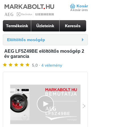
Kosár
A kosár üres
Termékeink
Üzleteink
Keresés
Elöltöltős mosógép
AEG LF5Z49BE elöltöltős mosógép 2
év garancia
5,0 ·
4 vélemény