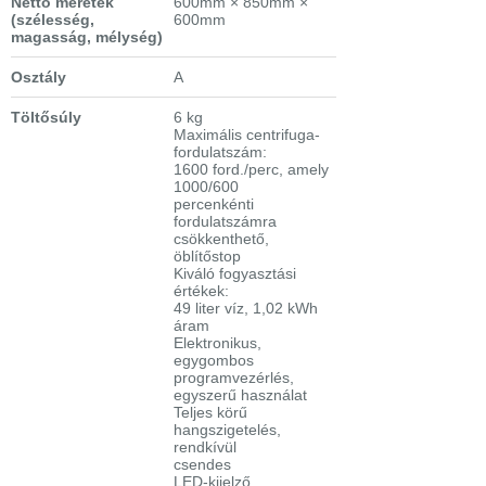
Nettó méretek
600mm × 850mm ×
(szélesség,
600mm
magasság, mélység)
Osztály
A
Töltősúly
6 kg
Maximális centrifuga-
fordulatszám:
1600 ford./perc, amely
1000/600
percenkénti
fordulatszámra
csökkenthető,
öblítőstop
Kiváló fogyasztási
értékek:
49 liter víz, 1,02 kWh
áram
Elektronikus,
egygombos
programvezérlés,
egyszerű használat
Teljes körű
hangszigetelés,
rendkívül
csendes
LED-kijelző