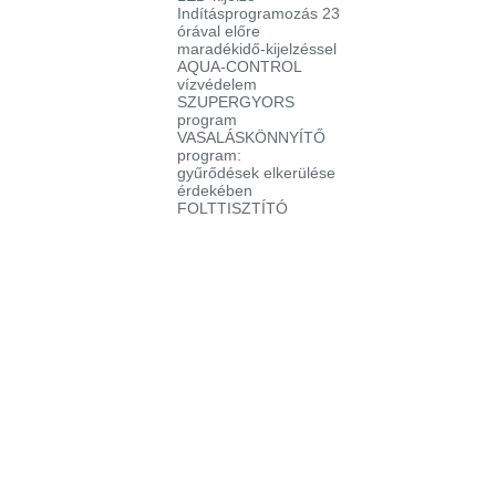
Indításprogramozás 23
órával előre
maradékidő-kijelzéssel
AQUA-CONTROL
vízvédelem
SZUPERGYORS
program
VASALÁSKÖNNYÍTŐ
program:
gyűrődések elkerülése
érdekében
FOLTTISZTÍTÓ
program: hatékony
folteltávolítás
FUZZY
vezérlésű
érzékelőautomatika:
a víz- és
energiafogyasztást
a töltetmennyiséghez
igazítja
FUZZY vezérlésű
centrifugaprogram:
a telítettséghez
igazodik
Méretek: magasság 85
cm,
szélesség 60 cm,
mélység 60 cm