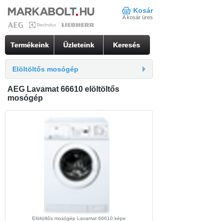
Kosár
A kosár üres
Termékeink
Üzleteink
Keresés
Elöltöltős mosógép
AEG Lavamat 66610 elöltöltős
mosógép
Elöltöltős mosógép Lavamat 66610 képe