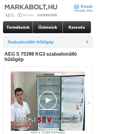
Kosár
A kosár üres
Termékeink
Üzleteink
Keresés
Szabadonálló hűtőgép
AEG S 75398 KG3 szabadonálló
hűtőgép
AEG S 75398 KG3videó