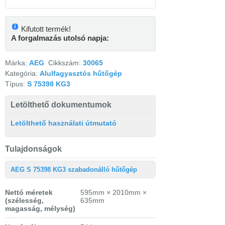
Kifutott termék!
A forgalmazás utolsó napja:
Márka:
AEG
Cikkszám:
30065
Kategória:
Alulfagyasztós hűtőgép
Típus:
S 75398 KG3
Letölthető dokumentumok
Letölthető használati útmutató
Tulajdonságok
AEG S 75398 KG3 szabadonálló hűtőgép
Nettó méretek
595mm × 2010mm ×
(szélesség,
635mm
magasság, mélység)