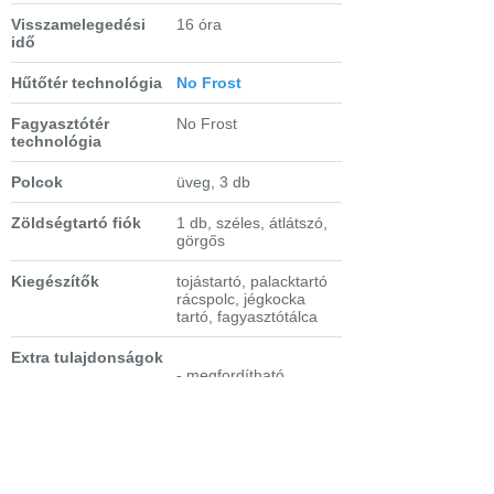
Visszamelegedési
16 óra
idő
Hűtőtér technológia
No Frost
Fagyasztótér
No Frost
technológia
Polcok
üveg, 3 db
Zöldségtartó fiók
1 db, széles, átlátszó,
görgős
Kiegészítők
tojástartó, palacktartó
rácspolc, jégkocka
tartó, fagyasztótálca
Extra tulajdonságok
- megfordítható
ajtónyitás
- gyorsfagyasztás,
automata
kikapcsolással
- intenzív hűtés
- túlmelegedés