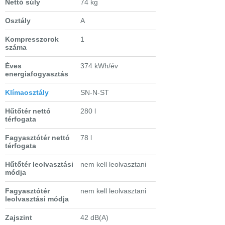
Nettó súly
74 kg
Osztály
A
Kompresszorok
1
száma
Éves
374 kWh/év
energiafogyasztás
Klímaosztály
SN-N-ST
Hűtőtér nettó
280 l
térfogata
Fagyasztótér nettó
78 l
térfogata
Hűtőtér leolvasztási
nem kell leolvasztani
módja
Fagyasztótér
nem kell leolvasztani
leolvasztási módja
Zajszint
42 dB(A)