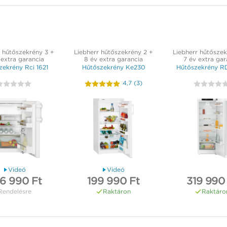
r hűtőszekrény 3 +
Liebherr hűtőszekrény 2 +
Liebherr hűtőszek
 extra garancia
8 év extra garancia
7 év extra gar
zekrény Rci 1621
Hűtőszekrény Ke230
Hűtőszekrény R
4,7
(
3
)
Videó
Videó
6 990 Ft
199 990 Ft
319 990
Rendelésre
Raktáron
Raktáro