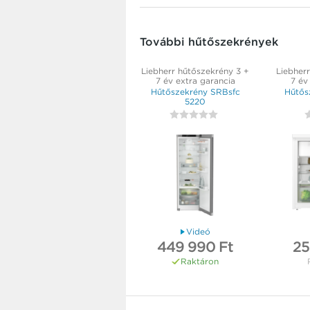
További hűtőszekrények
Liebherr hűtőszekrény 3 +
Liebher
7 év extra garancia
7 év
Hűtőszekrény SRBsfc
Hűtős
5220
Videó
449 990 Ft
25
Raktáron