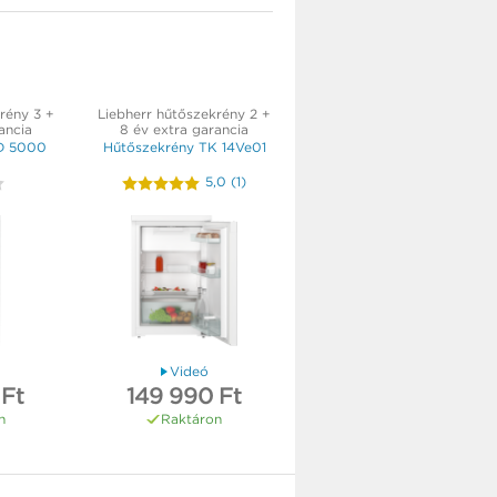
rény 3 +
Liebherr hűtőszekrény 2 +
ancia
8 év extra garancia
D 5000
Hűtőszekrény TK 14Ve01
5,0
(
1
)
Videó
 Ft
149 990 Ft
n
Raktáron