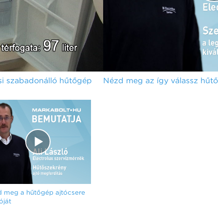
i szabadonálló hűtőgép
Nézd meg az így válassz hűtőt
 meg a hűtőgép ajtócsere
óját