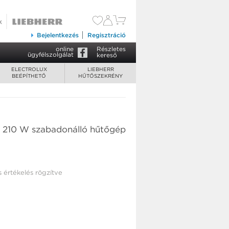
Bejelentkezés
Regisztráció
online
Részletes
ügyfélszolgálat
kereső
ELECTROLUX
LIEBHERR
BEÉPÍTHETŐ
HŰTŐSZEKRÉNY
 210 W szabadonálló hűtőgép
s értékelés rögzítve