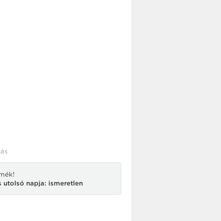
ás
rmék!
 utolsó napja: ismeretlen