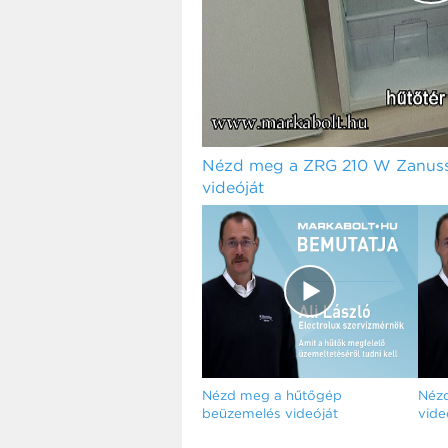
Nézd meg a ZRG 210 W Zanuss
videóját
Nézd meg a hűtőgép
Nézd
beüzemelés videóját
vide