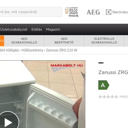
Üzletszabályzat
Elállás
Magazin
AEG
AEG
ELECTROLUX
RÉS
SZABADONÁLLÓ
BEÉPÍTHETŐ
SZABADONÁLLÓ
lló hűtőgép
›
Hűtőszekrény
›
Zanussi ZRG 210 W
Zanussi ZRG
A
ninc