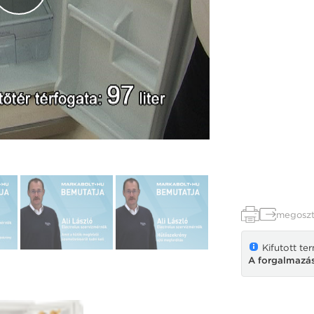
megoszt
Kifutott te
A forgalmazás