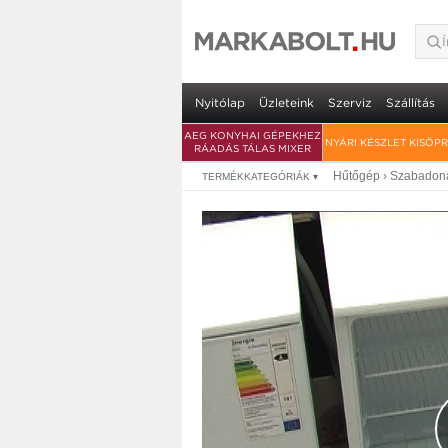
Nyitólap
Üzleteink
Szerviz
Szállítás
AEG KONYHAI GÉPEKHEZ
NYÁRI KÉSZLET KISÖP
RÁADÁS TÁLAS MIXER
Hűtőgép
›
Szabadoná
TERMÉKKATEGÓRIÁK
▾