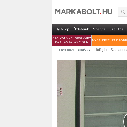
Nyitólap
Üzleteink
Szerviz
Szállítás
AEG KONYHAI GÉPEKHEZ
NYÁRI KÉSZLET KISÖP
RÁADÁS TÁLAS MIXER
Hűtőgép
›
Szabadoná
TERMÉKKATEGÓRIÁK
▾