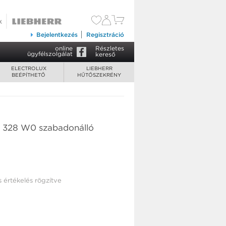
Bejelentkezés
Regisztráció
online
Részletes
ügyfélszolgálat
kereső
ELECTROLUX
LIEBHERR
BEÉPÍTHETŐ
HŰTŐSZEKRÉNY
 328 W0 szabadonálló
s értékelés rögzítve