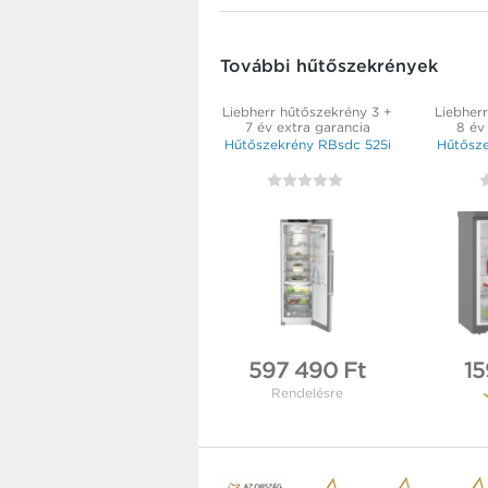
További hűtőszekrények
Liebherr hűtőszekrény 3 +
Liebher
7 év extra garancia
8 év
Hűtőszekrény RBsdc 525i
Hűtősz
597 490 Ft
15
Rendelésre