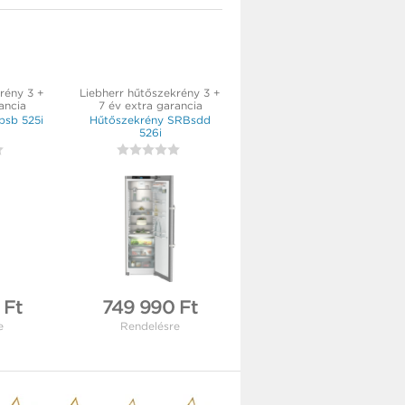
rény 3 +
Liebherr hűtőszekrény 3 +
ancia
7 év extra garancia
bsb 525i
Hűtőszekrény SRBsdd
526i
 Ft
749 990 Ft
e
Rendelésre