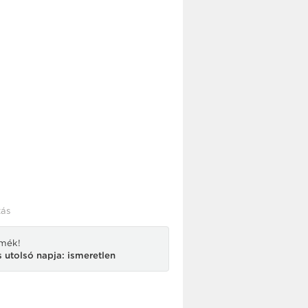
ás
rmék!
 utolsó napja: ismeretlen