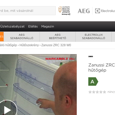
Üzletszabályzat
Elállás
Magazin
AEG
AEG
ELECTROLUX
RÉS
SZABADONÁLLÓ
BEÉPÍTHETŐ
SZABADONÁLLÓ
lló hűtőgép
›
Hűtőszekrény
›
Zanussi ZRC 328 W0
Zanussi ZRC
hűtőgép
A
ninc