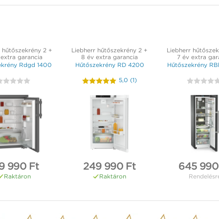
r hűtőszekrény 2 +
Liebherr hűtőszekrény 2 +
Liebherr hűtőszek
 extra garancia
8 év extra garancia
7 év extra gar
ekrény Rdgd 1400
Hűtőszekrény RD 4200
Hűtőszekrény RB
5,0
(
1
)
9 990 Ft
249 990 Ft
645 990
Raktáron
Raktáron
Rendelésr