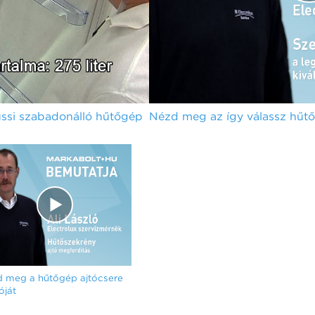
si szabadonálló hűtőgép
Nézd meg az így válassz hűtőt
 meg a hűtőgép ajtócsere
óját