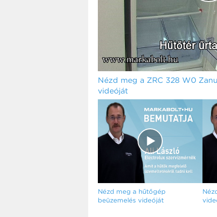
Nézd meg a ZRC 328 W0 Zanus
videóját
Nézd meg a hűtőgép
Nézd
beüzemelés videóját
vide