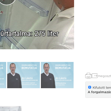
megoszt
Kifutott te
A forgalmazás